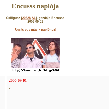
Encusss naplója
Csiiigusz [
20828
AL
], gazdája Encusss
2006-09-01
Ugrás egy másik naplóhoz!
2006-09-01
x