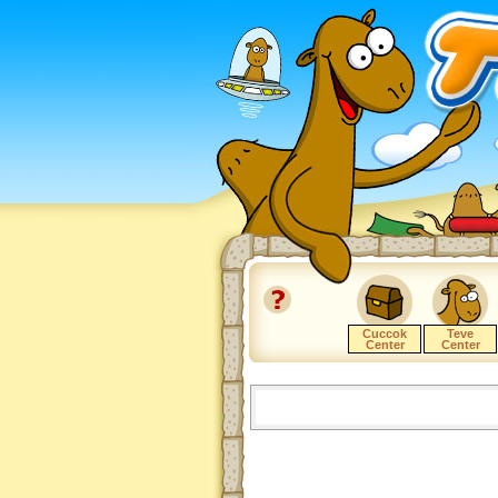
Cuccok
Teve
Center
Center