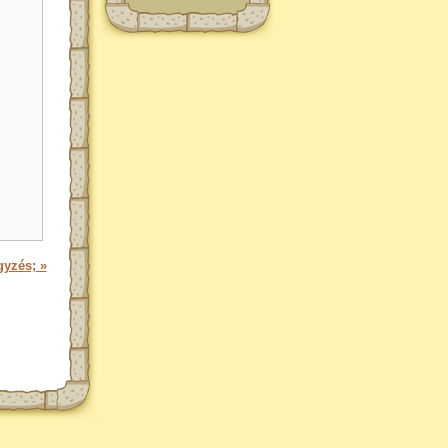
gyzés; »