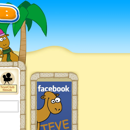
TeveClub
filmek