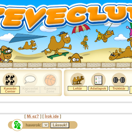
Karaván
Kapcsolat
Gaming
Leltár
Adatlapok
Trükktár
Center
Center
Zone
[
Mi ez?
] [
Írok ide
]
haverok: