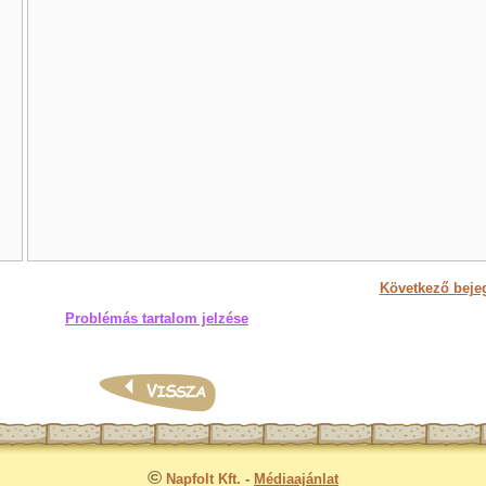
Következő beje
Problémás tartalom jelzése
©
Napfolt Kft.
-
Médiaajánlat