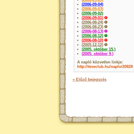
(2006-09-04)
(2006-09-03)
(2006-09-02)
(2006-09-01)
(2006-08-24)
(2006-08-23)
(2006-08-13)
(2006-08-12)
(2006-08-10)
(2005-12-12)
(2005. október 15.)
(2005. október 9.)
A napló közvetlen linkje:
http://teveclub.hu/naplo/20828
« Előző bejegyzés