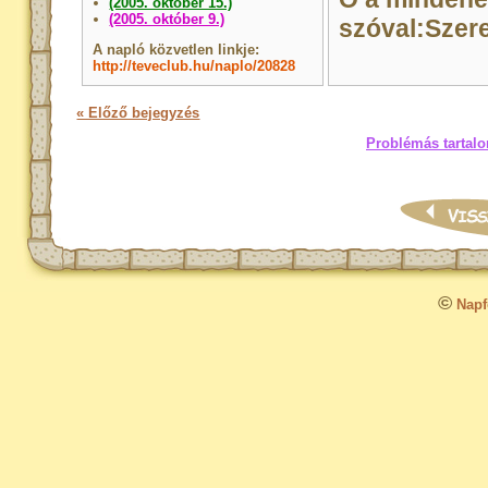
(2005. október 15.)
(2005. október 9.)
szóval:Szer
A napló közvetlen linkje:
http://teveclub.hu/naplo/20828
« Előző bejegyzés
Problémás tartalo
©
Napfo