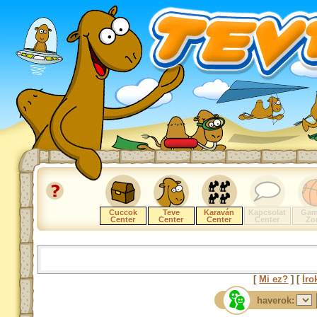
Cuccok
Teve
Karaván
Kapcsolat
Gam
Center
Center
Center
Center
Zo
[
Mi ez?
] [
Íro
haverok: