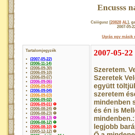
Encusss n
Csiiigusz [
20828
AL
], 
2007-05-2
Ugrás egy másik 
Tartalomjegyzék
2007-05-22
(2007-05-22)
(2006-11-14)
(2006-09-30)
Szeretem. Ve
(2006-09-10)
Szeretek Vel
(2006-09-07)
(2006-09-06)
együtt töltjü
(2006-09-05)
(2006-09-04)
szeretem ésé
(2006-09-03)
(2006-09-02)
mindenben s
(2006-09-01)
(2006-08-24)
és én is Mel
(2006-08-23)
mindenben.:)
(2006-08-13)
(2006-08-12)
legjobb bará
(2006-08-10)
(2005-12-12)
Ő a mindene