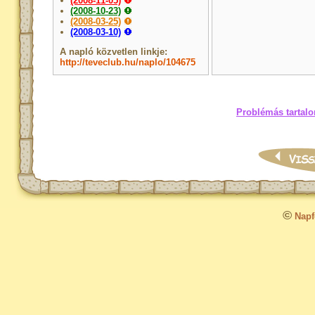
(2008-11-05)
(2008-10-23)
(2008-03-25)
(2008-03-10)
A napló közvetlen linkje:
http://teveclub.hu/naplo/104675
Problémás tartalo
©
Napfo