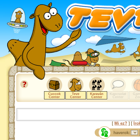
Cuccok
Teve
Karaván
Kapcsolat
Gam
Center
Center
Center
Center
Zo
[
Mi ez?
] [
Íro
haverok: