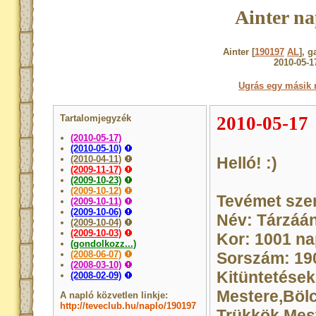
Ainter na
Ainter [
190197
AL
], g
2010-05-1
Ugrás egy másik 
Tartalomjegyzék
2010-05-17
(2010-05-17)
(2010-05-10)
(2010-04-11)
Helló! :)
(2009-11-17)
(2009-10-23)
(2009-10-12)
Tevémet szer
(2009-10-11)
(2009-10-06)
Név: Tárzáá
(2009-10-04)
(2009-10-03)
Kor: 1001 n
(gondolkozz...)
(2008-06-07)
Sorszám: 19
(2008-03-10)
Kitüntetések
(2008-02-09)
Mestere,Bölc
A napló közvetlen linkje:
http://teveclub.hu/naplo/190197
Trükkök Mes