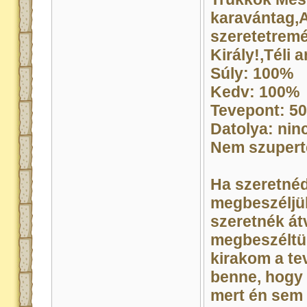
karavántag,
szeretetremé
Király!,Téli
Súly: 100%
Kedv: 100%
Tevepont: 5
Datolya: nin
Nem szupert
Ha szeretnéd,
megbeszéljük
szeretnék átv
megbeszéltük
kirakom a te
benne, hogy n
mert én sem 