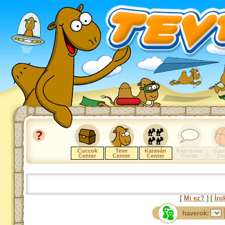
Cuccok
Teve
Karaván
Kapcsolat
Gam
Center
Center
Center
Center
Zo
[
Mi ez?
] [
Íro
haverok: