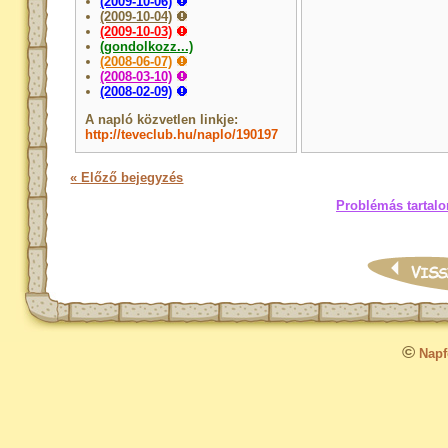
(2009-10-06)
(2009-10-04)
(2009-10-03)
(gondolkozz...)
(2008-06-07)
(2008-03-10)
(2008-02-09)
A napló közvetlen linkje:
http://teveclub.hu/naplo/190197
« Előző bejegyzés
Problémás tartalo
©
Napfo