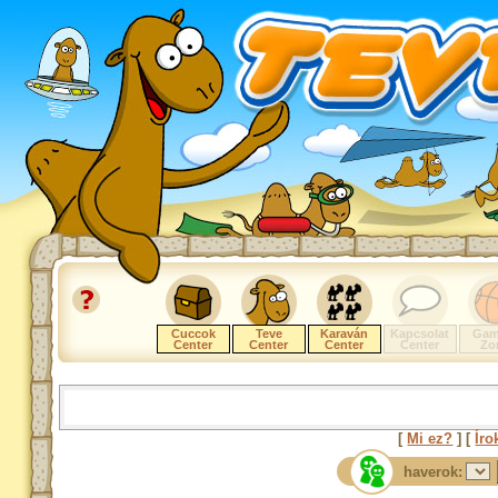
Cuccok
Teve
Karaván
Kapcsolat
Gam
Center
Center
Center
Center
Zo
[
Mi ez?
] [
Íro
haverok: