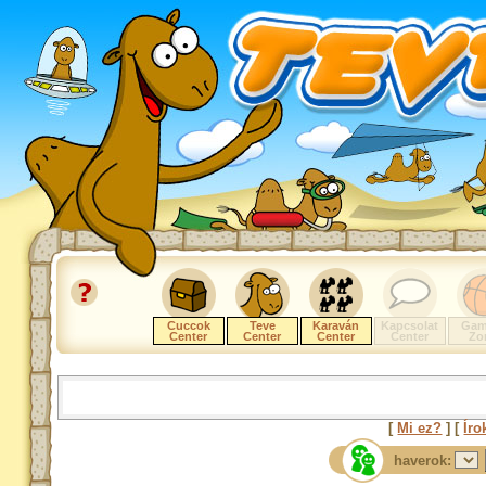
Cuccok
Teve
Karaván
Kapcsolat
Gam
Center
Center
Center
Center
Zo
[
Mi ez?
] [
Íro
haverok: