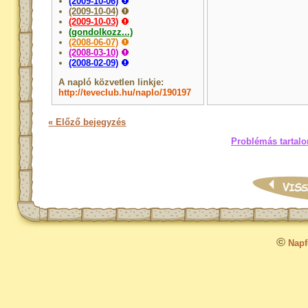
(2009-10-06)
(2009-10-04)
(2009-10-03)
(gondolkozz...)
(2008-06-07)
(2008-03-10)
(2008-02-09)
A napló közvetlen linkje:
http://teveclub.hu/naplo/190197
« Előző bejegyzés
Problémás tartalo
©
Napfo