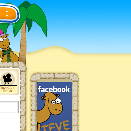
TeveClub
filmek