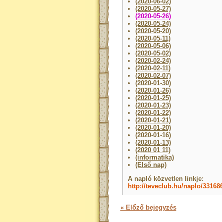
(2020-06-02)
(2020-05-27)
(2020-05-26)
(2020-05-24)
(2020-05-20)
(2020-05-11)
(2020-05-06)
(2020-05-02)
(2020-02-24)
(2020-02-11)
(2020-02-07)
(2020-01-30)
(2020-01-26)
(2020-01-25)
(2020-01-23)
(2020-01-22)
(2020-01-21)
(2020-01-20)
(2020-01-16)
(2020-01-13)
(2020 01 11)
(informatika)
(Első nap)
A napló közvetlen linkje:
http://teveclub.hu/naplo/33168
« Előző bejegyzés