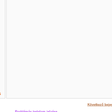
6
Következő beje
Problémás tartalom jelzése