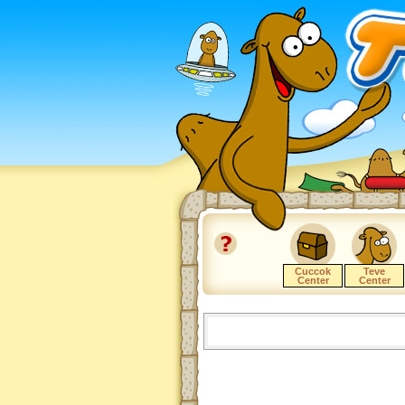
Cuccok
Teve
Center
Center