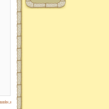
gyzés; »