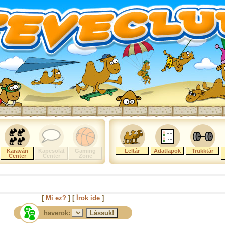
Karaván
Kapcsolat
Gaming
Leltár
Adatlapok
Trükktár
Center
Center
Zone
[
Mi ez?
] [
Írok ide
]
haverok: