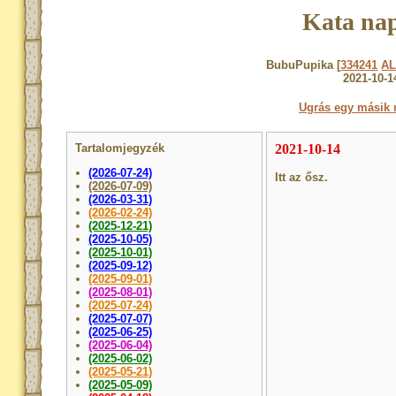
Kata nap
BubuPupika [
334241
A
2021-10-1
Ugrás egy másik 
Tartalomjegyzék
2021-10-14
(2026-07-24)
Itt az ősz.
(2026-07-09)
(2026-03-31)
(2026-02-24)
(2025-12-21)
(2025-10-05)
(2025-10-01)
(2025-09-12)
(2025-09-01)
(2025-08-01)
(2025-07-24)
(2025-07-07)
(2025-06-25)
(2025-06-04)
(2025-06-02)
(2025-05-21)
(2025-05-09)