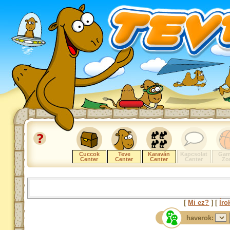
Cuccok
Teve
Karaván
Kapcsolat
Gam
Center
Center
Center
Center
Zo
[
Mi ez?
] [
Íro
haverok: