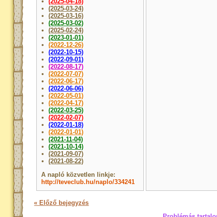
(2025-04-18)
(2025-03-24)
(2025-03-16)
(2025-03-02)
(2025-02-24)
(2023-01-01)
(2022-12-26)
(2022-10-15)
(2022-09-01)
(2022-08-17)
(2022-07-07)
(2022-06-17)
(2022-06-06)
(2022-05-01)
(2022-04-17)
(2022-03-25)
(2022-02-07)
(2022-01-18)
(2022-01-01)
(2021-11-04)
(2021-10-14)
(2021-09-07)
(2021-08-22)
A napló közvetlen linkje:
http://teveclub.hu/naplo/334241
« Előző bejegyzés
Problémás tartalo