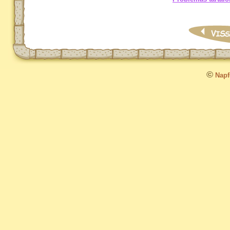
©
Napfo