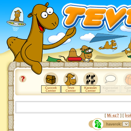
Cuccok
Teve
Karaván
Kapcsolat
Gam
Center
Center
Center
Center
Zo
[
Mi ez?
] [
Íro
haverok: