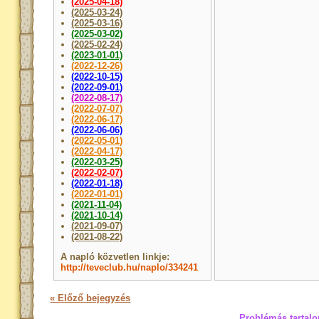
(2025-04-18)
(2025-03-24)
(2025-03-16)
(2025-03-02)
(2025-02-24)
(2023-01-01)
(2022-12-26)
(2022-10-15)
(2022-09-01)
(2022-08-17)
(2022-07-07)
(2022-06-17)
(2022-06-06)
(2022-05-01)
(2022-04-17)
(2022-03-25)
(2022-02-07)
(2022-01-18)
(2022-01-01)
(2021-11-04)
(2021-10-14)
(2021-09-07)
(2021-08-22)
A napló közvetlen linkje:
http://teveclub.hu/naplo/334241
« Előző bejegyzés
Problémás tartalo