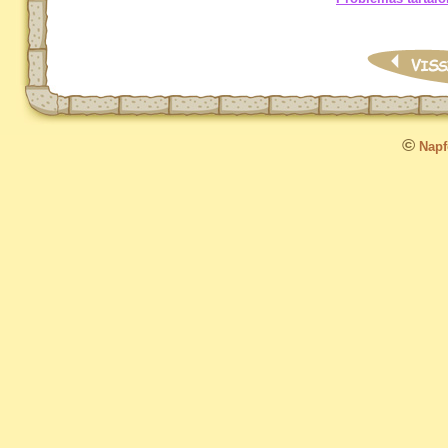
©
Napfo