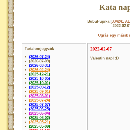
Kata nap
BubuPupika [
334241
A
2022-02-0
Ugrás egy másik 
Tartalomjegyzék
2022-02-07
(2026-07-24)
Valentin nap! :D
(2026-07-09)
(2026-03-31)
(2026-02-24)
(2025-12-21)
(2025-10-05)
(2025-10-01)
(2025-09-12)
(2025-09-01)
(2025-08-01)
(2025-07-24)
(2025-07-07)
(2025-06-25)
(2025-06-04)
(2025-06-02)
(2025-05-21)
(2025-05-09)