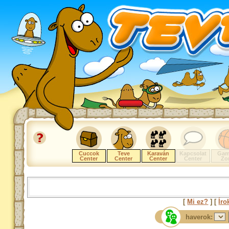
Cuccok
Teve
Karaván
Kapcsolat
Gam
Center
Center
Center
Center
Zo
[
Mi ez?
] [
Íro
haverok: