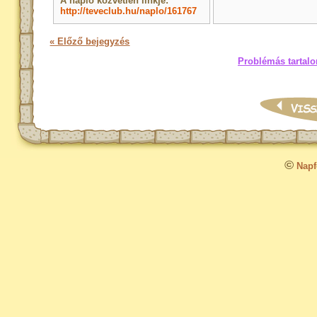
A napló közvetlen linkje:
http://teveclub.hu/naplo/161767
« Előző bejegyzés
Problémás tartalo
©
Napfo