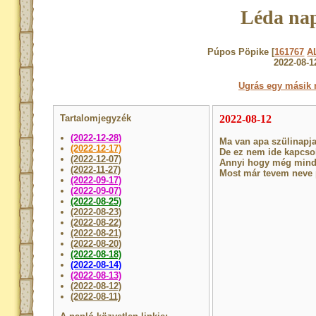
Léda nap
Púpos Pöpike [
161767
A
2022-08-1
Ugrás egy másik 
Tartalomjegyzék
2022-08-12
(2022-12-28)
Ma van apa szülinapj
(2022-12-17)
De ez nem ide kapcso
(2022-12-07)
Annyi hogy még mindi
(2022-11-27)
Most már tevem neve
(2022-09-17)
(2022-09-07)
(2022-08-25)
(2022-08-23)
(2022-08-22)
(2022-08-21)
(2022-08-20)
(2022-08-18)
(2022-08-14)
(2022-08-13)
(2022-08-12)
(2022-08-11)