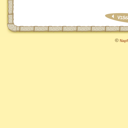
©
Napfo