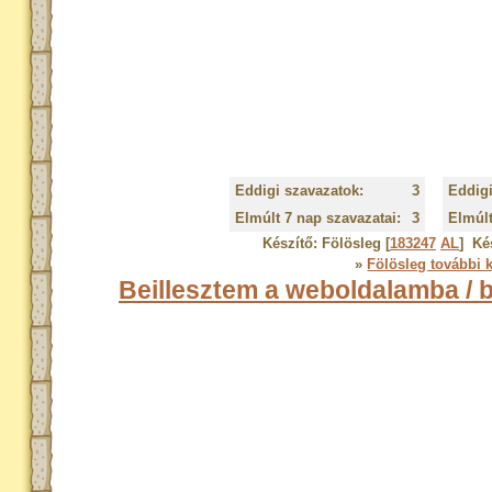
Eddigi szavazatok:
3
Eddigi
Elmúlt 7 nap szavazatai:
3
Elmúlt
Készítő:
Fölösleg [
183247
AL
]
Ké
»
Fölösleg további 
Beillesztem a weboldalamba / 