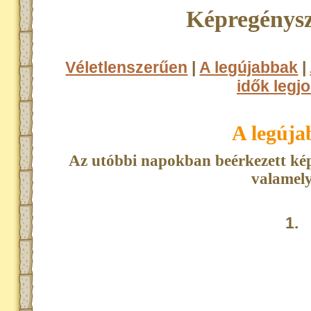
Képregénysz
Véletlenszerűen
|
A legújabbak
|
idők legjo
A legúj
Az utóbbi napokban beérkezett kép
valamely
1.