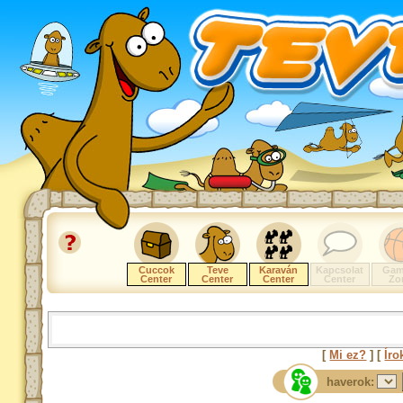
Cuccok
Teve
Karaván
Kapcsolat
Gam
Center
Center
Center
Center
Zo
[
Mi ez?
] [
Íro
haverok: