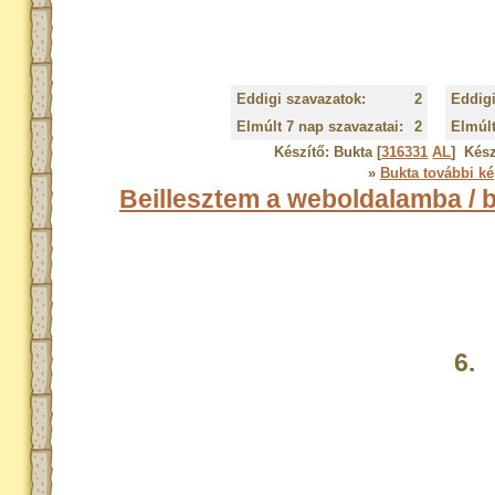
Eddigi szavazatok:
2
Eddigi
Elmúlt 7 nap szavazatai:
2
Elmúlt
Készítő:
Bukta [
316331
AL
]
Kész
»
Bukta további k
Beillesztem a weboldalamba / 
6.