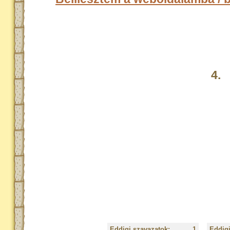
4.
Eddigi szavazatok:
1
Eddigi