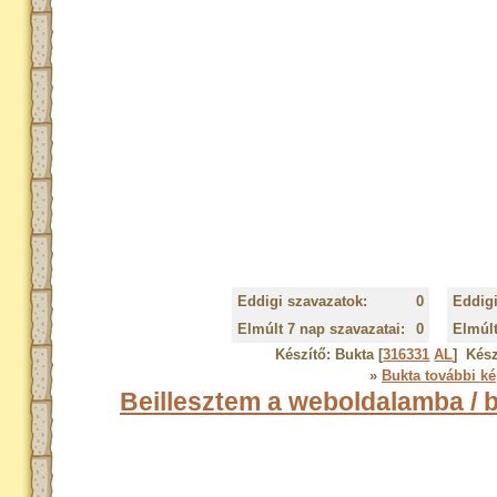
Eddigi szavazatok:
0
Eddigi
Elmúlt 7 nap szavazatai:
0
Elmúlt
Készítő:
Bukta [
316331
AL
]
Kész
»
Bukta további k
Beillesztem a weboldalamba / 