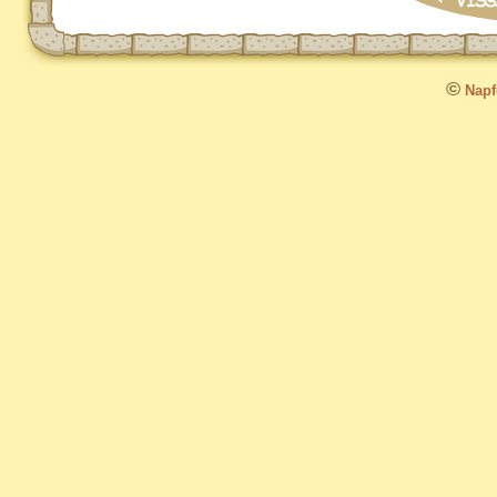
©
Napfo