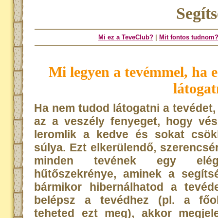
Segít
Mi ez a TeveClub?
|
Mit fontos tudnom
Mi legyen a tevémmel, ha
látogat
Ha nem tudod látogatni a tevédet,
az a veszély fenyeget, hogy vé
leromlik a kedve és sokat csö
súlya. Ezt elkerülendő, szerencsé
minden tevének egy elé
hűtőszekrénye, aminek a segíts
bármikor hibernálhatod a tevéd
belépsz a tevédhez (pl. a főo
teheted ezt meg), akkor megjel