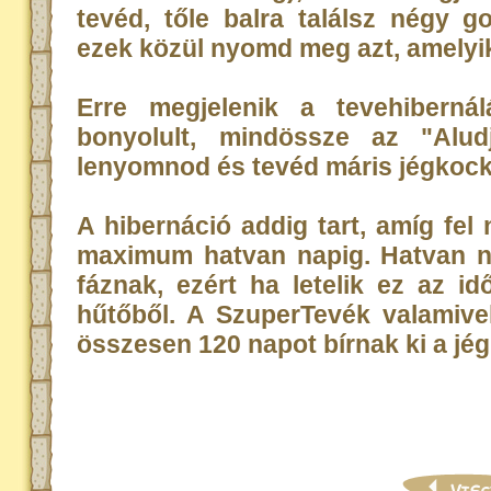
tevéd, tőle balra találsz négy g
ezek közül nyomd meg azt, amelyik
Erre megjelenik a tevehiberná
bonyolult, mindössze az "Aludj
lenyomnod és tevéd máris jégkock
A hibernáció addig tart, amíg fel
maximum hatvan napig. Hatvan n
fáznak, ezért ha letelik ez az i
hűtőből. A SzuperTevék valamivel
összesen 120 napot bírnak ki a jé