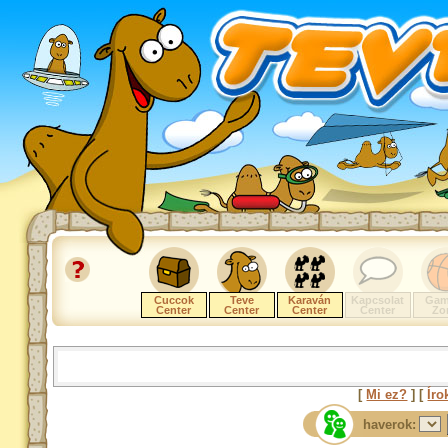
Cuccok
Teve
Karaván
Kapcsolat
Gam
Center
Center
Center
Center
Zo
[
Mi ez?
] [
Íro
haverok: