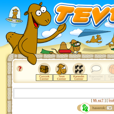
Cuccok
Teve
Karaván
Kapcsolat
Gam
Center
Center
Center
Center
Zo
[
Mi ez?
] [
Íro
haverok: