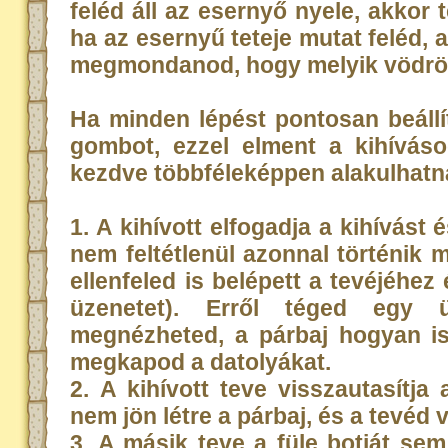
feléd áll az esernyő nyele, akkor t
ha az esernyű teteje mutat feléd, a
megmondanod, hogy melyik vödröt b
Ha minden lépést pontosan beállí
gombot, ezzel elment a kihívásod
kezdve többféleképpen alakulhat
1. A kihívott elfogadja a kihívást 
nem feltétlenül azonnal történik
ellenfeled is belépett a tevéjéhez 
üzenetet). Erről téged egy ü
megnézheted, a párbaj hogyan is 
megkapod a datolyákat.
2. A kihívott teve visszautasítja
nem jön létre a párbaj, és a tevéd 
3. A másik teve a füle botját s