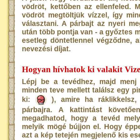
vödröt, kettőben az ellenfeled.
vödröt megtöltjük vízzel, így mi
választani. A párbajt az nyeri m
után több pontja van - a győztes ma
esetleg döntetlennel végződne, 
nevezési díjat.
Hogyan hívhatok ki valakit Viz
Lépj be a tevédhez, majd menj a
minden teve mellett találsz egy p
ki:
), amire ha ráklikkelsz,
párbajra. A kattintást követő
megadhatod, hogy a tevéd melyik
melyik mögé bújjon el. Hogy éppe
azt a kép tetején megjelenő kis e