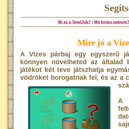
Segít
Mi ez a TeveClub?
|
Mit fontos tudnom
Mire jó a Viz
A Vizes párbaj egy egyszerű já
könnyen növelheted az általad b
játékot két teve játszhatja egymás
vödröket borogatnak fel, és az a
szá
A 
fe
dat
saj