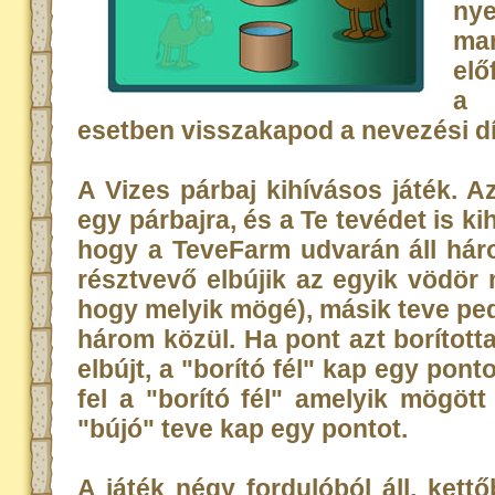
nye
ma
elő
a 
esetben visszakapod a nevezési dí
A Vizes párbaj kihívásos játék. A
egy párbajra, és a Te tevédet is kih
hogy a TeveFarm udvarán áll háro
résztvevő elbújik az egyik vödör 
hogy melyik mögé), másik teve pedi
három közül. Ha pont azt borított
elbújt, a "borító fél" kap egy pont
fel a "borító fél" amelyik mögött
"bújó" teve kap egy pontot.
A játék négy fordulóból áll, kett