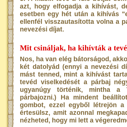
azt, hogy elfogadja a kihívást, 
esetben egy hét után a kihívás "
ellenfél visszautasította volna a p
nevezési díjat.
Mit csináljak, ha kihívták a te
Nos, ha van elég bátorságod, akko
két datolyád (ennyi a nevezési dí
mást tenned, mint a kihívást tart
tevéd viselkedését a párbaj nég
ugyanúgy történik, mintha a 
párbajozni.) Ha mindent beállít
gombot, ezzel egyből létrejön a
értesülsz, amit azonnal megkapad
nézheted, hogy mi lett a végeredm