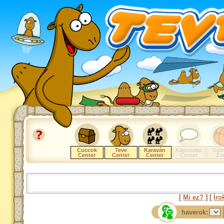
Cuccok
Teve
Karaván
Kapcsolat
Gam
Center
Center
Center
Center
Zo
[
Mi ez?
] [
Íro
haverok: