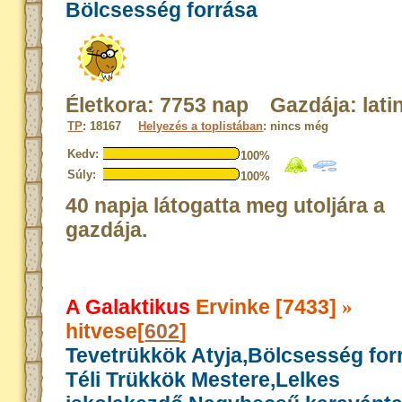
Bölcsesség forrása
Életkora: 7753 nap Gazdája: lati
TP
: 18167
Helyezés a toplistában
: nincs még
Kedv:
100%
Súly:
100%
40 napja látogatta meg utoljára a
gazdája.
A Galaktikus
Ervinke [7433]
»
hitvese[
602
]
Tevetrükkök Atyja,Bölcsesség for
Téli Trükkök Mestere,Lelkes