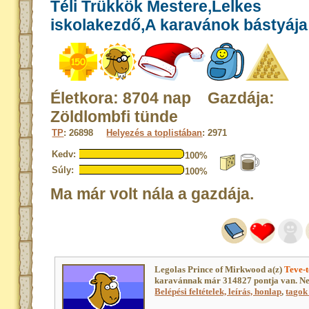
Téli Trükkök Mestere,Lelkes
iskolakezdő,A karavánok bástyája
Életkora: 8704 nap Gazdája:
Zöldlombfi tünde
TP
: 26898
Helyezés a toplistában
: 2971
Kedv:
100%
Súly:
100%
Ma már volt nála a gazdája.
Legolas Prince of Mirkwood a(z)
Teve-t
karavánnak már 314827 pontja van. Ne
Belépési feltételek, leírás, honlap
,
tagok 