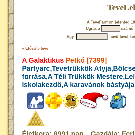
TeveLel
A TeveFarmon jelenleg 18
Ugrás a
számú 
Egy
nevű tevét ke
« Előző 5 teve
A Galaktikus
Petkó [7399]
Partyarc,Tevetrükkök Atyja,Bölcs
forrása,A Téli Trükkök Mestere,Le
iskolakezdő,A karavánok bástyája
Életkora: 8991 nap Gazdája: Feri