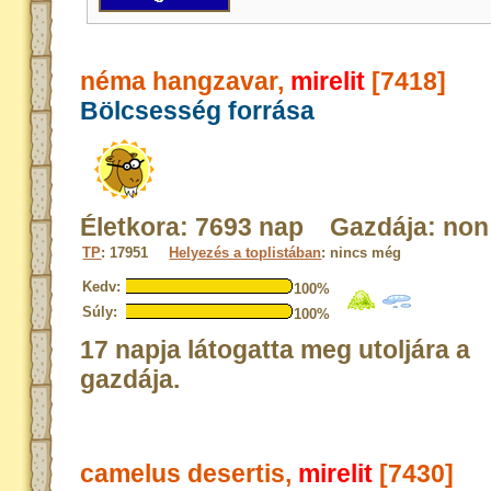
néma hangzavar,
mirelit
[7418]
Bölcsesség forrása
Életkora: 7693 nap Gazdája: non
TP
: 17951
Helyezés a toplistában
: nincs még
Kedv:
100%
Súly:
100%
17 napja látogatta meg utoljára a
gazdája.
camelus desertis,
mirelit
[7430]