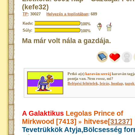
(kefe32)
TP
: 30027
Helyezés a toplistában
: 689
Kedv:
100%
Súly:
100%
Ma már volt nála a gazdája.
Petkó a(z)
karaván szeráj
karaván tagj
pontja van. Nem rossz, mi?
Belépési feltételek, leírás, honlap
,
tagok 
A Galaktikus
Legolas Prince of
Mirkwood [7413]
hitvese[
31237
]
»
Tevetrükkök Atyja,Bölcsesség for