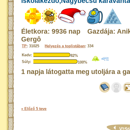
iskolakezdő,Nagybecsű karavánt
Életkora: 9936 nap Gazdája: Ani
Gergô
TP
: 31025
Helyezés a toplistában
: 334
Kedv:
82%
Súly:
100%
1 napja látogatta meg utoljára a g
« Előző 5 teve