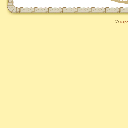
©
Napfo