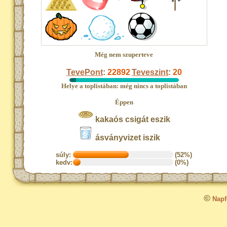
Még nem szuperteve
TevePont
:
22892
Teveszint
:
20
Helye a toplistában: még nincs a toplistában
Éppen
kakaós csigát eszik
ásványvizet iszik
súly:
(52%)
kedv:
(0%)
©
Napfo