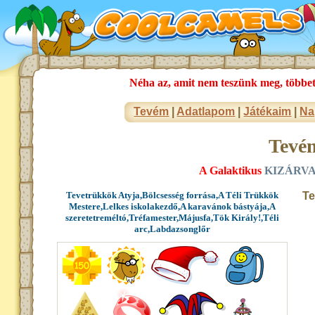
Néha az, amit nem teszünk meg, többet
Tevém
|
Adatlapom
|
Játékaim
|
Na
Tevé
A Galaktikus
KIZÁRVA:
Tevetrükkök Atyja,Bölcsesség forrása,A Téli Trükkök
Te
Mestere,Lelkes iskolakezdő,A karavánok bástyája,A
szeretetreméltó,Tréfamester,Májusfa,Tök Király!,Téli
arc,Labdazsonglőr