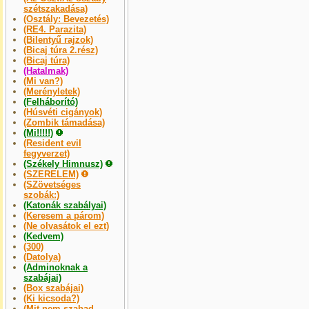
szétszakadása)
(Osztály: Bevezetés)
(RE4. Parazita)
(Bilentyű rajzok)
(Bicaj túra 2.rész)
(Bicaj túra)
(Hatalmak)
(Mi van?)
(Merényletek)
(Felháborító)
(Húsvéti cigányok)
(Zombik támadása)
(Mi!!!!!)
(Resident evil
fegyverzet)
(Székely Himnusz)
(SZERELEM)
(SZövetséges
szobák:)
(Katonák szabályai)
(Keresem a párom)
(Ne olvasátok el ezt)
(Kedvem)
(300)
(Datolya)
(Adminoknak a
szabájai)
(Box szabájai)
(Ki kicsoda?)
(Mit nem szabad