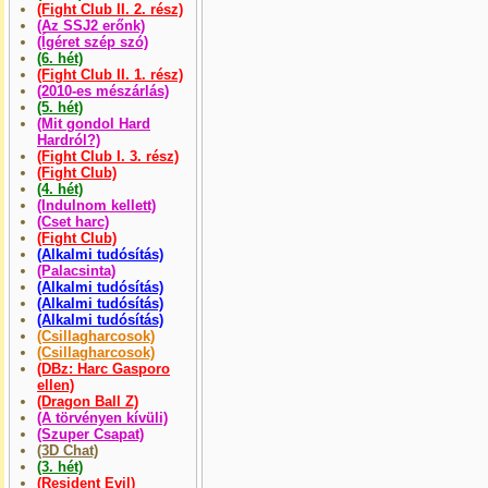
(Fight Club II. 2. rész)
(Az SSJ2 erőnk)
(Ígéret szép szó)
(6. hét)
(Fight Club II. 1. rész)
(2010-es mészárlás)
(5. hét)
(Mit gondol Hard
Hardról?)
(Fight Club I. 3. rész)
(Fight Club)
(4. hét)
(Indulnom kellett)
(Cset harc)
(Fight Club)
(Alkalmi tudósítás)
(Palacsinta)
(Alkalmi tudósítás)
(Alkalmi tudósítás)
(Alkalmi tudósítás)
(Csillagharcosok)
(Csillagharcosok)
(DBz: Harc Gasporo
ellen)
(Dragon Ball Z)
(A törvényen kívüli)
(Szuper Csapat)
(3D Chat)
(3. hét)
(Resident Evil)