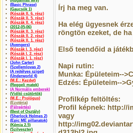
(Rugalmas terv)
(Basic Phrase)
Írj ha meg van.
(Gaucsók 1)
(Kószák II. 6. rész)
(Kószák II. 5. rész)
(Kószák II. 4. rész)
Ha elég ügyesnek érz
(2012-05-06)
röngtön ezeket, de ha
(Kószák II. 3. rész)
(Kószák II. 2. rész)
(Kószák II. 1. rész)
(Avengers)
Első teendőid a játékb
(Kószák I. 3. rész)
(Kószák I. 2. rész)
(Kószák I. 1. rész)
(John Carter)
Napi rutin:
(Szellemlovas 2)
(A rejtélyes sziget)
Munka: Épületeim-->C
(Underworld 4)
(M.E.: Kezdet)
Edzés: Épületeim-->G
(Reggeli matek)
(A Normális emberek)
(Vidító csütörtök)
Profilkép feltöltés:
(M.E.: Prológus)
(Ezotéria)
Profil képnek: http:/
(Félreértés)
(Best of Osztály)
vagy
(Sherlock Holmes 2)
(Epic ME pillanatok)
http://img02.devianta
(Kémia 2.5)
(Szilveszter)
d313bl2.jpg