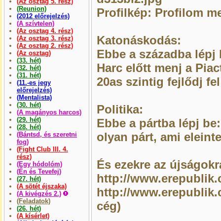
(Az osztag 5. rész)
(Reunion)
Profilkép: Profilom m
(2012 előrejelzés)
(A szívtelen)
(Az osztag 4. rész)
Katonáskodás:
(Az osztag 3. rész)
(Az osztag 2. rész)
Ebbe a századba lépj
(Az osztag)
(33. hét)
Harc előtt menj a Piac
(32. hét)
(31. hét)
20as szintig fejlődj f
(11.-es jegy
előrejelzés)
(Mentalista)
(30. hét)
Politika:
(A magányos harcos)
(29. hét)
Ebbe a pártba lépj be
(28. hét)
olyan párt, ami eleint
(Bántsd, és szeretni
fog)
(Fight Club III. 4.
rész)
És ezekre az újságokra
(Egy hódolóm)
(Én és Tevefej)
http://www.erepublik
(27. hét)
(A sötét éjszaka)
http://www.erepublik.
(A kivégzés 2.)
(Feladatok)
cég)
(26. hét)
(A kísérlet)