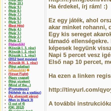
(Nyár 10.)
Ha érdekel, írj rám! :)
(Nyár 9.)
(Nyár 8.)
(Nyár 7.)
(Nyár 6.)
Ez egy játék, ahol or
(Nyár 5.)
(Best Hits)
akar minket rohanni, 
(Nyár 4.)
Egy kis sereget akaro
(Nyár 3.)
(Nyár 2.)
támadó ellenségekre. 
(Nyár 1.)
(Halandók)
képesek legyünk vissz
(Kószák I. 3. rész)
(Kószák I. 2. rész)
Napi 5 percet vesz i
(Kószák I. 1. rész)
(2012 best movies)
Első nap 10 percet, m
(Kószák III. 1. rész)
(Régi adatlap)
(eRepublik)
(Street Fight)
Ha ezen a linken regis
(Nagy csapat)
(Régi vizeken)
(Mind of the...)
http://tinyurl.com/qy
(Prometeusz)
(Hófehér és a vadász)
(Az elveszett város)
(Men in Black 3)
A további instrukcióka
(3 out of 4)
(OK: 2012)