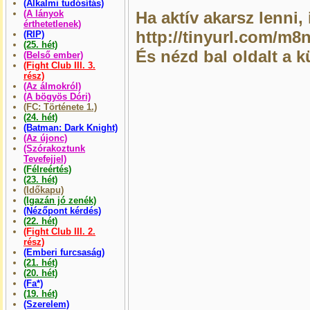
(Alkalmi tudósítás)
(A lányok
Ha aktív akarsz lenni, i
érthetetlenek)
http://tinyurl.com/m8
(RIP)
(25. hét)
És nézd bal oldalt a k
(Belső ember)
(Fight Club III. 3.
rész)
(Az álmokról)
(A bögyös Dóri)
(FC: Története 1.)
(24. hét)
(Batman: Dark Knight)
(Az újonc)
(Szórakoztunk
Tevefejjel)
(Félreértés)
(23. hét)
(Időkapu)
(Igazán jó zenék)
(Nézőpont kérdés)
(22. hét)
(Fight Club III. 2.
rész)
(Emberi furcsaság)
(21. hét)
(20. hét)
(Fa*)
(19. hét)
(Szerelem)