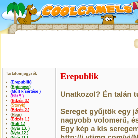
Tartalomjegyzék
Erepublik
(Erepublik)
(Epicness)
(Múlt kísértése )
Unatkozol? Én talán t
(Hét 5.)
(Edzés 3.)
(Storyk)
Sereget gyűjtök egy j
(Edzés 2.)
(Régi)
nagyobb volomerű, és
(Edzés 1.)
(Suli 1.)
Egy kép a kis seregem 
(Nyár 13. )
(Nyár 12.)
http://i.ytimg.com/vi
(Nyár 11.)