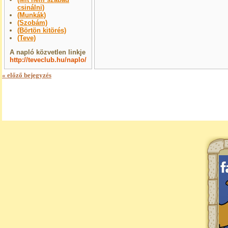
csinálni)
(Munkák)
(Szobám)
(Börtön kitörés)
(Teve)
A napló közvetlen linkje
http://teveclub.hu/naplo/
« előző bejegyzés