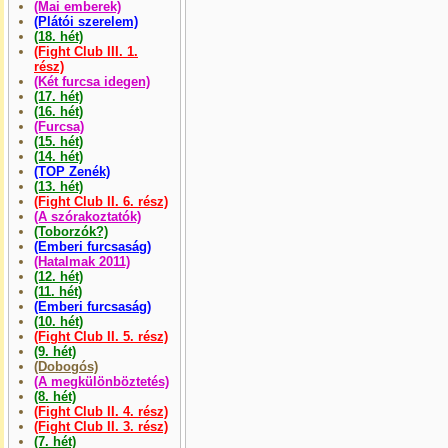
(Mai emberek)
(Plátói szerelem)
(18. hét)
(Fight Club III. 1.
rész)
(Két furcsa idegen)
(17. hét)
(16. hét)
(Furcsa)
(15. hét)
(14. hét)
(TOP Zenék)
(13. hét)
(Fight Club II. 6. rész)
(A szórakoztatók)
(Toborzók?)
(Emberi furcsaság)
(Hatalmak 2011)
(12. hét)
(11. hét)
(Emberi furcsaság)
(10. hét)
(Fight Club II. 5. rész)
(9. hét)
(Dobogós)
(A megkülönböztetés)
(8. hét)
(Fight Club II. 4. rész)
(Fight Club II. 3. rész)
(7. hét)