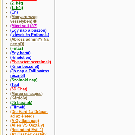
(2. hét)
(1. hét)
(Én)
(Magyarorszag
veszelyben)
(Miért volt jó?)
(Egy nap a buszon)
(Ízlések és Pofonok.)
(Abrosz admin?? Na
nee xD)
(Futás)
(Egy barát)
(Hihetetlen)
(Elvesztett szerelmek)
(Kínai becsület)
(Jó nap a Tallinváros
résznél)
(Szolnoki nap)
(Tea)
(3D Chat)
(Moree és csajee)
(Kérdőív)
(Jó barátok)
(Filmek)
(Die Hard 1.: Drágan
ad az életed)
(A Gyilkos pap)
(Alien VS Osztály)
(Resindent Evil 1)
(Az Oszt:Az osztály