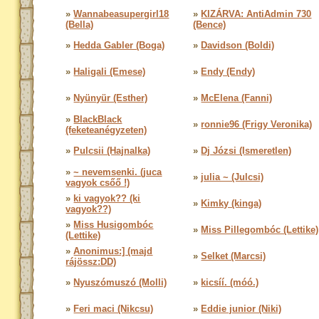
»
Wannabeasupergirl18
»
KIZÁRVA: AntiAdmin 730
(Bella)
(Bence)
»
Hedda Gabler (Boga)
»
Davidson (Boldi)
»
Haligali (Emese)
»
Endy (Endy)
»
Nyünyür (Esther)
»
McElena (Fanni)
»
BlackBlack
»
ronnie96 (Frigy Veronika)
(feketeanégyzeten)
»
Pulcsii (Hajnalka)
»
Dj Józsi (Ismeretlen)
»
~ nevemsenki. (juca
»
julia ~ (Julcsi)
vagyok csőő !)
»
ki vagyok?? (ki
»
Kimky (kinga)
vagyok??)
»
Miss Husigombóc
»
Miss Pillegombóc (Lettike)
(Lettike)
»
Anonimus:] (majd
»
Selket (Marcsi)
rájössz:DD)
»
Nyuszómuszó (Molli)
»
kicsíí. (móó.)
»
Feri maci (Nikcsu)
»
Eddie junior (Niki)