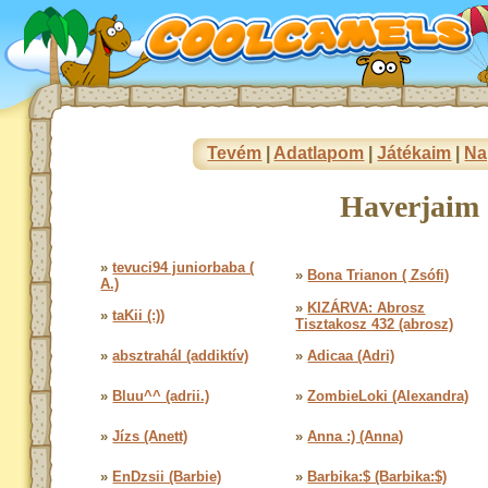
Tevém
|
Adatlapom
|
Játékaim
|
Na
Haverjaim 
»
tevuci94 juniorbaba (
»
Bona Trianon ( Zsófi)
A.)
»
KIZÁRVA: Abrosz
»
taKii (:))
Tisztakosz 432 (abrosz)
»
absztrahál (addiktív)
»
Adicaa (Adri)
»
Bluu^^ (adrii.)
»
ZombieLoki (Alexandra)
»
Jízs (Anett)
»
Anna :) (Anna)
»
EnDzsii (Barbie)
»
Barbika:$ (Barbika:$)