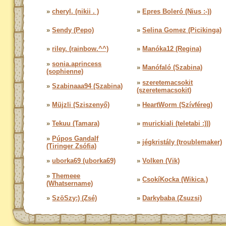
»
cheryl. (nikii . )
»
Epres Boleró (Nius :-))
»
Sendy (Pepo)
»
Selina Gomez (Picikinga)
»
riley. (rainbow.^^)
»
Manóka12 (Regina)
»
sonia.aprincess
»
Manófaló (Szabina)
(sophienne)
»
szeretemacsokit
»
Szabinaaa94 (Szabina)
(szeretemacsokit)
»
Müjzli (Sziszenyő)
»
HeartWorm (Szívféreg)
»
Tekuu (Tamara)
»
murickiali (teletabi :)))
»
Púpos Gandalf
»
jégkristály (troublemaker)
(Tiringer Zsófia)
»
uborka69 (uborka69)
»
Volken (Vik)
»
Themeee
»
CsokíKocka (Wikica.)
(Whatsername)
»
SzöSzy:) (Zsé)
»
Darkybaba (Zsuzsi)