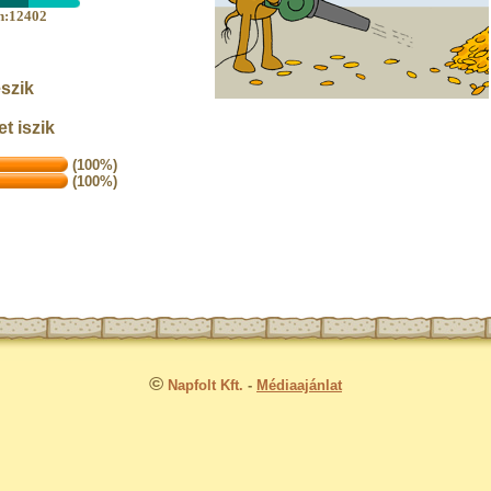
an:12402
eszik
t iszik
(100%)
(100%)
©
Napfolt Kft.
-
Médiaajánlat