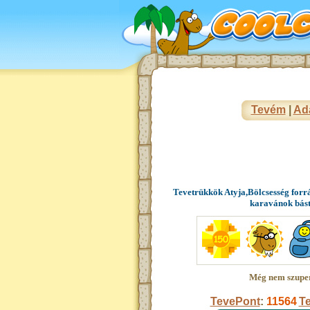
Tevém
|
Ad
Tevetrükkök Atyja,Bölcsesség forr
karavánok bás
Még nem szupe
TevePont
:
11564
Te