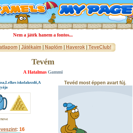
Nem a játék hanem a fontos...
atlapom
|
Játékaim
|
Naplóm
|
Haverok
|
TeveClub!
Tevém
A Hatalmas
Gammi
ása,Lelkes iskolakezdő,A
Tevéd most éppen avart fúj.
tyája
rteve
veszint
:
16