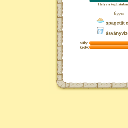
Helye a toplistáb
Éppen
spagettit 
ásványvize
súly:
kedv: