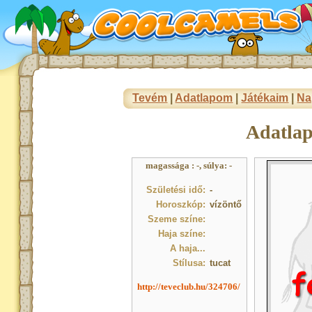
Tevém
|
Adatlapom
|
Játékaim
|
Na
Adatla
magassága : -, súlya: -
Születési idő:
-
Horoszkóp:
vízöntő
Szeme színe:
Haja színe:
A haja...
Stílusa:
tucat
http://teveclub.hu/324706/