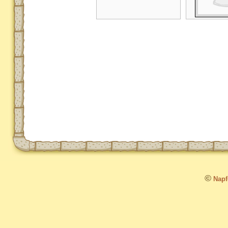
©
Napfo