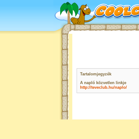
Tartalomjegyzék
A napló közvetlen linkje
http://teveclub.hu/naplo/