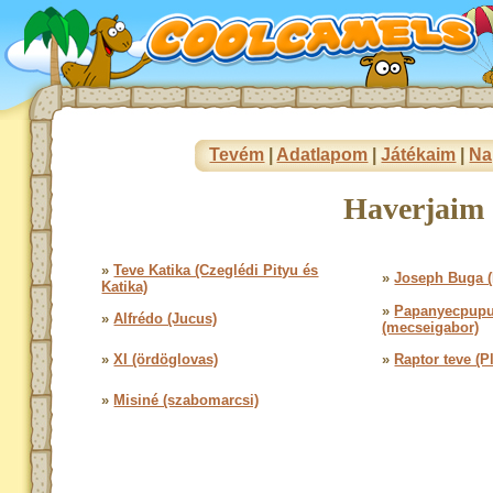
Tevém
|
Adatlapom
|
Játékaim
|
Na
Haverjaim 
»
Teve Katika (Czeglédi Pityu és
»
Joseph Buga (
Katika)
»
Papanyecpup
»
Alfrédo (Jucus)
(mecseigabor)
»
XI (ördöglovas)
»
Raptor teve (P
»
Misiné (szabomarcsi)