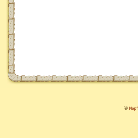
©
Napfo