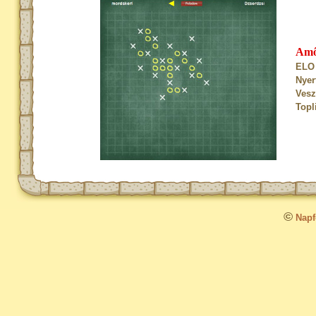
Am
ELO 
Nyer
Vesz
Topl
©
Napfo