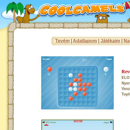
Tevém
|
Adatlapom
|
Játékaim
|
Na
Rev
ELO 
Nyer
Vesz
Topl