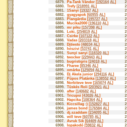
6879.
Pa-Tank Vándor [
192164
AL
]
2
6880.
Trefy [
218991
AL
]
2
6881.
1Sanyi [
19327
AL
]
2
6882.
gyagyapok [
60955
AL
]
2
6883.
Plangárdia [
195727
AL
]
2
6884.
Mucika2000 [
196110
AL
]
2
6885.
mr piku [
157398
AL
]
2
6886.
Loki, [
254819
AL
]
2
6887.
Csirke [
107122
AL
]
2
6888.
Vadas [
203318
AL
]
2
6889.
Djtiesto [
48034
AL
]
2
6890.
Iviszivi [
53741
AL
]
2
6891.
Sunyi sanyi [
118320
AL
]
2
6892.
twocker [
229443
AL
]
2
6893.
bugristigris [
24018
AL
]
2
6894.
Fharee [
85346
AL
]
2
6895.
omárka [
125054
AL
]
2
6896.
Dj Akela junior [
294116
AL
]
2
6897.
Púpos Platánka [
138552
AL
]
2
6898.
Norbiteve teve [
165074
AL
]
2
6899.
Tüskés Roli [
203921
AL
]
2
6900.
after [
140682
AL
]
2
6901.
Tricupsi [
43026
AL
]
2
6902.
Hapcika [
108364
AL
]
2
6903.
Kiccsillag :) [
152827
AL
]
2
6904.
james bond [
176584
AL
]
2
6905.
dj.szaddam [
234095
AL
]
2
6906.
will teve [
60785
AL
]
2
6907.
Avruk Sik [
64409
AL
]
2
6908.
lopakodó [
59832
AL
]
2