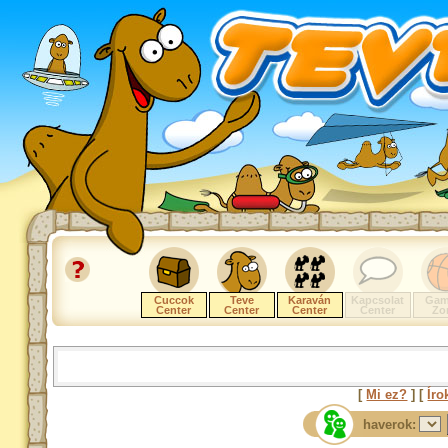
Cuccok
Teve
Karaván
Kapcsolat
Gam
Center
Center
Center
Center
Zo
[
Mi ez?
] [
Íro
haverok: