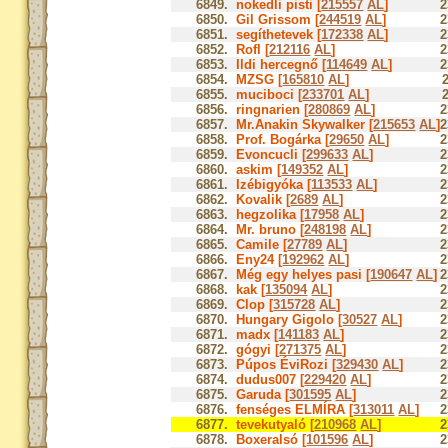
6849.
nokedli pisti [
215557
AL
]
2
6850.
Gil Grissom [
244519
AL
]
2
6851.
segíthetevek [
172338
AL
]
2
6852.
Rofl [
212116
AL
]
2
6853.
Ildi hercegnő [
114649
AL
]
2
6854.
MZSG [
165810
AL
]
6855.
muciboci [
233701
AL
]
6856.
ringnarien [
280869
AL
]
2
6857.
Mr.Anakin Skywalker [
215653
AL
]
2
6858.
Prof. Bogárka [
29650
AL
]
2
6859.
Evoncucli [
299633
AL
]
2
6860.
askim [
149352
AL
]
2
6861.
Izébigyóka [
113533
AL
]
2
6862.
Kovalik [
2689
AL
]
2
6863.
hegzolika [
17958
AL
]
2
6864.
Mr. bruno [
248198
AL
]
2
6865.
Camile [
27789
AL
]
2
6866.
Eny24 [
192962
AL
]
2
6867.
Még egy helyes pasi [
190647
AL
]
2
6868.
kak [
135094
AL
]
2
6869.
Clop [
315728
AL
]
2
6870.
Hungary Gigolo [
30527
AL
]
2
6871.
madx [
141183
AL
]
2
6872.
gógyi [
271375
AL
]
2
6873.
Púpos ÉviRozi [
329430
AL
]
2
6874.
dudus007 [
229420
AL
]
2
6875.
Garuda [
301595
AL
]
2
6876.
fenséges ELMÍRA [
313011
AL
]
2
6877.
tevekutyaló [
210968
AL
]
2
6878.
Boxeralsó [
101596
AL
]
2