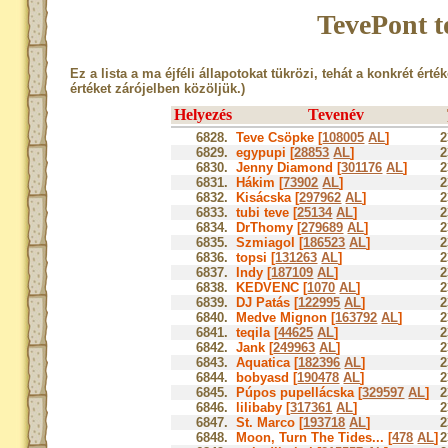
TevePont t
Ez a lista a ma éjféli állapotokat tükrözi, tehát a konkrét érté
értéket zárójelben közöljük.)
Helyezés
Tevenév
6828.
Teve Csöpke [
108005
AL
]
2
6829.
egypupi [
28853
AL
]
2
6830.
Jenny Diamond [
301176
AL
]
2
6831.
Hákim [
73902
AL
]
2
6832.
Kisácska [
297962
AL
]
2
6833.
tubi teve [
25134
AL
]
2
6834.
DrThomy [
279689
AL
]
2
6835.
Szmiagol [
186523
AL
]
2
6836.
topsi [
131263
AL
]
2
6837.
Indy [
187109
AL
]
2
6838.
KEDVENC [
1070
AL
]
2
6839.
DJ Patás [
122995
AL
]
2
6840.
Medve Mignon [
163792
AL
]
2
6841.
teqila [
44625
AL
]
2
6842.
Jank [
249963
AL
]
2
6843.
Aquatica [
182396
AL
]
2
6844.
bobyasd [
190478
AL
]
2
6845.
Púpos pupellácska [
329597
AL
]
2
6846.
lilibaby [
317361
AL
]
2
6847.
St. Marco [
193718
AL
]
2
6848.
Moon, Turn The Tides... [
478
AL
]
2