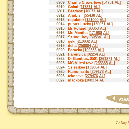
6909.
Charlie Crews teve [
54751
AL
]
2
6910.
Galád [
117371
AL
]
2
6911.
Bestiasz [
10677
AL
]
2
6912.
Anubis_ [
55438
AL
]
2
6913.
regulátor [
121000
AL
]
2
6914.
pupus Lucky [
136651
AL
]
2
6915.
Mr Roland [
93353
AL
]
2
6916.
Mr. Mentha [
171980
AL
]
2
6917.
Szundi boy [
305341
AL
]
2
6918.
geki [
210932
AL
]
2
6919.
delta [
258884
AL
]
2
6920.
Baracka [
109353
AL
]
2
6921.
Parenyica [
92254
AL
]
2
6922.
Dr Bambusz0501 [
261271
AL
]
2
6923.
MC Vilcsi teve [
255385
AL
]
2
6924.
Sziszikee [
132864
AL
]
2
6925.
Ramonszító [
209178
AL
]
2
6926.
teke teve [
279476
AL
]
2
6927.
mackoka [
108234
AL
]
2
©
Napfo