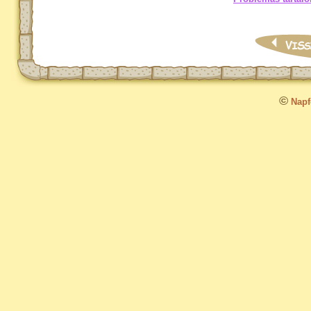
©
Napfo