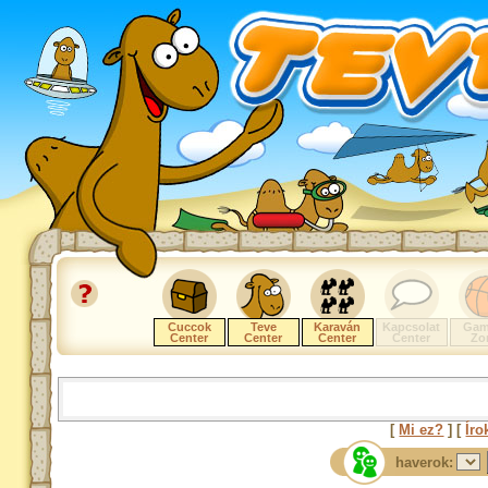
Cuccok
Teve
Karaván
Kapcsolat
Gam
Center
Center
Center
Center
Zo
[
Mi ez?
] [
Íro
haverok: