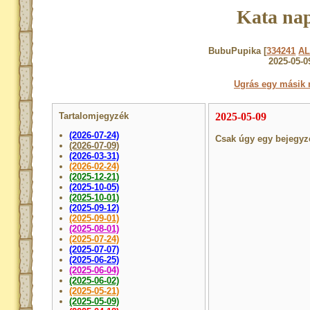
Kata nap
BubuPupika [
334241
A
2025-05-0
Ugrás egy másik 
Tartalomjegyzék
2025-05-09
(2026-07-24)
Csak úgy egy bejegyz
(2026-07-09)
(2026-03-31)
(2026-02-24)
(2025-12-21)
(2025-10-05)
(2025-10-01)
(2025-09-12)
(2025-09-01)
(2025-08-01)
(2025-07-24)
(2025-07-07)
(2025-06-25)
(2025-06-04)
(2025-06-02)
(2025-05-21)
(2025-05-09)