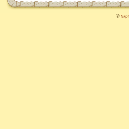
©
Napfo