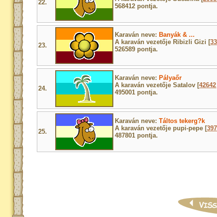
22.
568412 pontja.
Karaván neve:
Banyák & ...
A karaván vezetője Ribizli Gizi [
3
23.
526589 pontja.
Karaván neve:
Pályaőr
A karaván vezetője Satalov [
42642
24.
495001 pontja.
Karaván neve:
Táltos tekerg?k
A karaván vezetője pupi-pepe [
39
25.
487801 pontja.