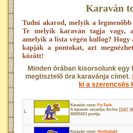
Karaván to
Tudni akarod, melyik a legmenőb
Te melyik karaván tagja vagy, a
amelyik a lista végén kullog? Hogy
kapják a pontokat, azt megnézh
között!
Minden órában kisorsolunk egy 
megtisztelő óra karavánja címet.
ki a szerencsés k
Karaván neve:
Pa-Tank
A karaván vezetője Archie [
1167
A
1.
40291023 pontja.
Karaván neve:
Honfoglaló