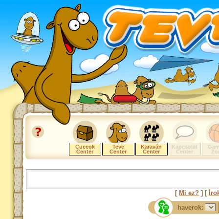
Cuccok
Teve
Karaván
Kapcsolat
Gam
Center
Center
Center
Center
Zo
[
Mi ez?
] [
Íro
haverok: