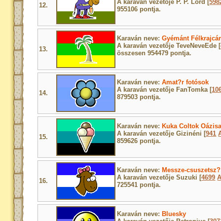
A karaván vezetője P. P. Lord [
598
12.
955106 pontja.
Karaván neve:
Gyémánt Félkrajcá
A karaván vezetője TeveNeveEde [
13.
összesen 954479 pontja.
Karaván neve:
Amat?r fotósok
A karaván vezetője FanTomka [
10
14.
879503 pontja.
Karaván neve:
Kuka Coltok Oázis
A karaván vezetője Gizinéni [
941
15.
859626 pontja.
Karaván neve:
Messze-csuszetsz?
A karaván vezetője Suzuki [
4699
16.
725541 pontja.
Karaván neve:
Bluesky