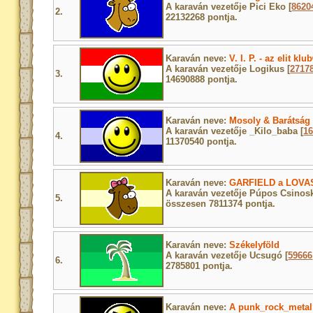
A karaván vezetője Pici Eko [
8620
2.
22132268 pontja.
Karaván neve:
V. I. P. - az elit klu
A karaván vezetője Logikus [
2717
3.
14690888 pontja.
Karaván neve:
Mosoly & Barátság
A karaván vezetője _Kilo_baba [
1
4.
11370540 pontja.
Karaván neve:
GARFIELD a LOVAS
A karaván vezetője Púpos Csinosk
5.
összesen 7811374 pontja.
Karaván neve:
Székelyföld
A karaván vezetője Ucsugó [
59666
6.
2785801 pontja.
Karaván neve:
A punk_rock_metal