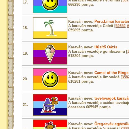
A karaván vezetője Petronius [
307
17.
666290 pontja.
Karaván neve:
Peru,Limai karavá
A karaván vezetője Colett [
52652
18.
659895 pontja.
Karaván neve:
Hűsítő Oázis
A karaván vezetője gombszemu [
19.
618204 pontja.
Karaván neve:
Camel of the Rings
A karaván vezetője limonádé [
358
20.
610281 pontja.
Karaván neve:
tevelovagok karavá
A karaván vezetője acélos tevebaj
21.
összesen 605945 pontja.
Karaván neve:
Öreg-tevék egyesül
A karaván vezetője Susanna [
2008