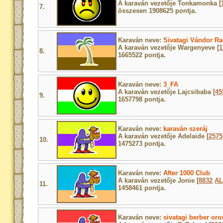
A karaván vezetője Tonkamonka [
7.
összesen 1908625 pontja.
Karaván neve:
Sivatagi Vándor Ra
A karaván vezetője Wargenyeve [
1
8.
1665522 pontja.
Karaván neve:
3_FA
A karaván vezetője Lajcsibaba [
45
9.
1657798 pontja.
Karaván neve:
karaván szeráj
A karaván vezetője Adelaide [
2575
10.
1475273 pontja.
Karaván neve:
After 1000 Club
A karaván vezetője Jonie [
8832
A
11.
1458461 pontja.
Karaván neve:
sivatagi berber oro