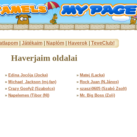
atlapom
|
Játékaim
|
Naplóm
|
Haverok
|
TeveClub!
Haverjaim oldalai
»
Edina Jocója (Jocka)
»
Matej (Lacka)
»
Michael_Jackson (mj-fan)
»
Rock Juan (N.János)
»
Crazy Goofy2 (Szabolcs)
»
szaszi0605 (Szabó Zsolt)
»
Napelemes (Tibor (N))
»
Mr. Big Boss (Zoli)