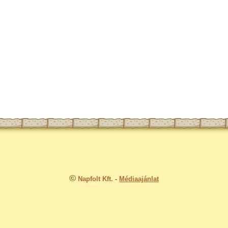
©
Napfolt Kft.
-
Médiaajánlat