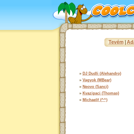
Tevém
|
Ad
»
DJ Dudli (Alehandro)
»
Vagyok (MBear)
»
Neovo (Sanci)
»
Kvazipaci (Thomas)
»
Michael# (^^)