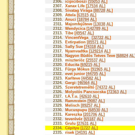
2306.
icipiciboszi [
55053
AL
]
2307.
Xanax Life [
17534
AL
]
2308.
Sivatag Virága [
88728
AL
]
2309.
Attela [
63515
AL
]
2310.
Anuci [
18784
AL
]
2311.
Majomfejűteve [
13038
AL
]
2312.
Wendycica [
142789
AL
]
2313.
Tibe [
49547
AL
]
2314.
VincentVega_ [
32722
AL
]
2315.
Extirpation [
85571
AL
]
2316.
Sally Sue [
74318
AL
]
2317.
Nyamvadtka [
129214
AL
]
2318.
Nagyon Büdös Tetves Teve [
68824
AL
2319.
miszteriöz [
25537
AL
]
2320.
Educita [
69215
AL
]
2321.
Fürge Mókus [
91965
AL
]
2322.
evet junior [
44705
AL
]
2323.
Karlteve [
44582
AL
]
2324.
Gergi: [
46564
AL
]
2325.
Szeretetreméltó [
74372
AL
]
2326.
Molyolós Pancsocska [
72363
AL
]
2327.
t.A.T.u. [
42610
AL
]
2328.
Rammstein [
9087
AL
]
2329.
Melisch [
89257
AL
]
2330.
Mucuspupu [
68530
AL
]
2331.
Kareszka [
201706
AL
]
2332.
teverévéz [
65187
AL
]
2333.
Grulu [
27631
AL
]
2334.
Cépityu [
1727
AL
]
2335.
risek [
34191
AL
]