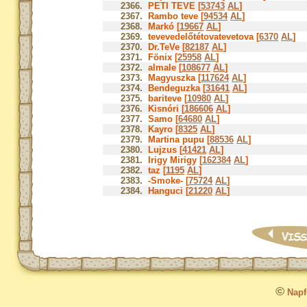
2366.
PETI TEVE [
53743
AL
]
2367.
Rambo teve [
94534
AL
]
2368.
Markó [
19667
AL
]
2369.
tevevedelőtétovatevetova [
6370
AL
]
2370.
Dr.TeVe [
82187
AL
]
2371.
Fönix [
25958
AL
]
2372.
almale [
108677
AL
]
2373.
Magyuszka [
117624
AL
]
2374.
Bendeguzka [
31641
AL
]
2375.
bariteve [
10980
AL
]
2376.
Kisnóri [
186606
AL
]
2377.
Samo [
64680
AL
]
2378.
Kayro [
8325
AL
]
2379.
Martina pupu [
88536
AL
]
2380.
Lujzus [
41421
AL
]
2381.
Irigy Mirigy [
162384
AL
]
2382.
taz [
1195
AL
]
2383.
-Smoke- [
75724
AL
]
2384.
Hanguci [
21220
AL
]
©
Napfo