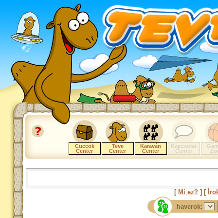
Cuccok
Teve
Karaván
Kapcsolat
Gam
Center
Center
Center
Center
Zo
[
Mi ez?
] [
Íro
haverok: