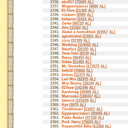
2336.
atis917 [
75009
AL
]
2337.
Mogyorojancsi [
8880
AL
]
2338.
El-Teve [
21305
AL
]
2339.
¤Joker¤ [
8989
AL
]
2340.
keltazso [
2416
AL
]
2341.
Zerke [
68729
AL
]
2342.
Atis [
33302
AL
]
2343.
Abdul a homokfutó [
64567
AL
]
2344.
agostonbal [
23921
AL
]
2345.
zizis [
97399
AL
]
2346.
Wolborg [
114002
AL
]
2347.
Nautilus [
26355
AL
]
2348.
Teve-Tubi [
6539
AL
]
2349.
Rainy [
96454
AL
]
2350.
Gikka [
61485
AL
]
2351.
Mr. Domokos [
173575
AL
]
2352.
kefe32 [
70602
AL
]
2353.
bohus [
11374
AL
]
2354.
Leó Miu [
82955
AL
]
2355.
Misi Bunny [
28194
AL
]
2356.
01Teve [
142346
AL
]
2357.
Kardvirág [
49409
AL
]
2358.
Marcoska [
188447
AL
]
2359.
béencé [
101699
AL
]
2360.
Kya [
9970
AL
]
2361.
Tündérmaci [
21057
AL
]
2362.
Egypupucsajszi [
85856
AL
]
2363.
Patás Balázs [
47100
AL
]
2364.
Prof. Harry [
75655
AL
]
2365.
Kopasztökű Béla [
63368
AL
]