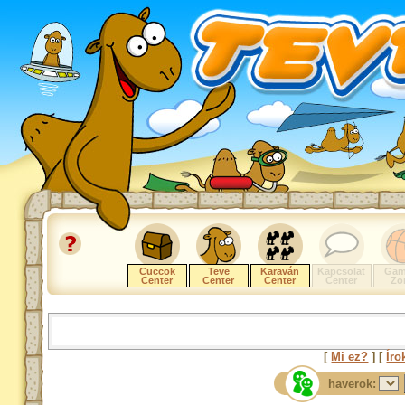
Cuccok
Teve
Karaván
Kapcsolat
Gam
Center
Center
Center
Center
Zo
[
Mi ez?
] [
Íro
haverok: