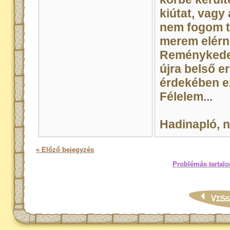
kiútat, vagy 
nem fogom t
merem elérni
Reménykede
újra belső e
érdekében ez
Félelem...
Hadinapló, 
« Előző bejegyzés
Problémás tartalo