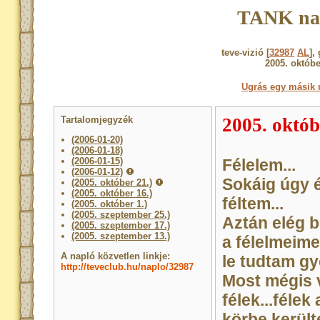
TANK na
teve-vizió [
32987
AL
],
2005. októbe
Ugrás egy másik 
Tartalomjegyzék
2005. októb
(2006-01-20)
(2006-01-18)
(2006-01-15)
Félelem...
(2006-01-12)
Sokáig úgy 
(2005. október 21.)
(2005. október 16.)
féltem...
(2005. október 1.)
(2005. szeptember 25.)
Aztán elég b
(2005. szeptember 17.)
(2005. szeptember 13.)
a félelmeime
A napló közvetlen linkje:
le tudtam gy
http://teveclub.hu/naplo/32987
Most mégis 
félek...félek
körbe került