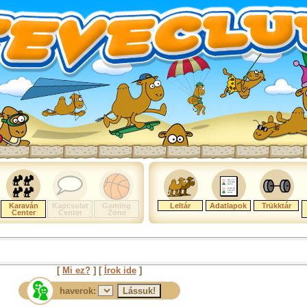
Karaván
Kapcsolat
Gaming
Leltár
Adatlapok
Trükktár
Center
Center
Zone
[
Mi ez?
] [
Írok ide
]
haverok: