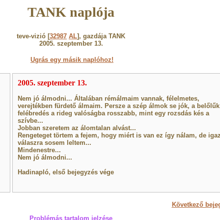
TANK naplója
teve-vizió [
32987
AL
], gazdája TANK
2005. szeptember 13.
Ugrás egy másik naplóhoz!
2005. szeptember 13.
Nem jó álmodni... Általában rémálmaim vannak, félelmetes,
verejtékben fürdető álmaim. Persze a szép álmok se jók, a belőlűk
felébredés a rideg valóságba rosszabb, mint egy rozsdás kés a
szívbe...
Jobban szeretem az álomtalan alvást...
Rengeteget törtem a fejem, hogy miért is van ez így nálam, de igaz
válaszra sosem leltem...
Mindenestre...
Nem jó álmodni...
Hadinapló, első bejegyzés vége
Következő beje
Problémás tartalom jelzése