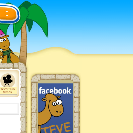
TeveClub
filmek