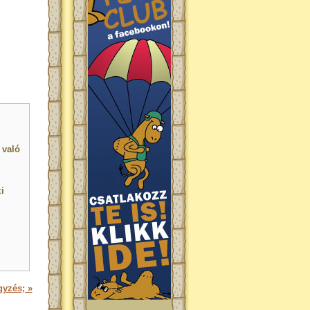
 való
i
gyzés; »