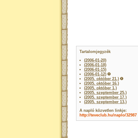
Tartalomjegyzék
(2006-01-20)
(2006-01-18)
(2006-01-15)
(2006-01-12)
(2005. október 21.)
(2005. október 16.)
(2005. október 1.)
(2005. szeptember 25.)
(2005. szeptember 17.)
(2005. szeptember 13.)
A napló közvetlen linkje:
http://teveclub.hu/naplo/32987