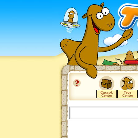
Cuccok
Teve
Center
Center