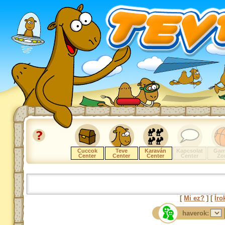
Cuccok
Teve
Karaván
Kapcsolat
Gam
Center
Center
Center
Center
Zo
[
Mi ez?
] [
Íro
haverok: