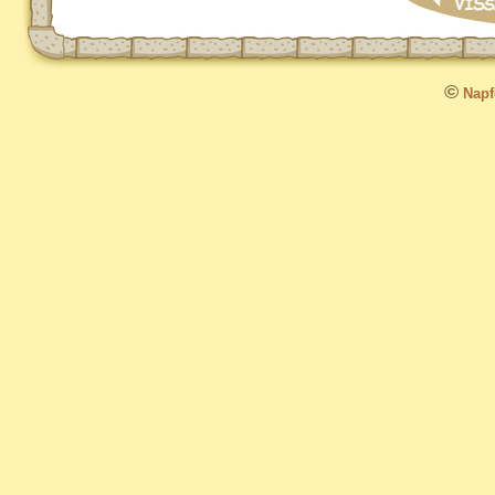
©
Napfo