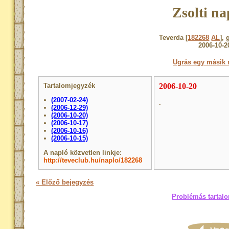
Zsolti na
Teverda [
182268
AL
], 
2006-10-2
Ugrás egy másik 
Tartalomjegyzék
2006-10-20
(2007-02-24)
.
(2006-12-29)
(2006-10-20)
(2006-10-17)
(2006-10-16)
(2006-10-15)
A napló közvetlen linkje:
http://teveclub.hu/naplo/182268
« Előző bejegyzés
Problémás tartalo