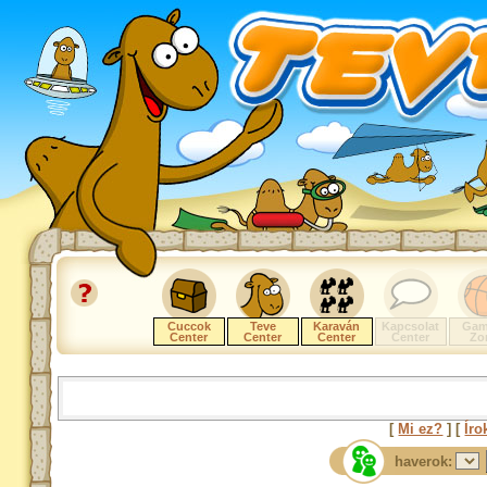
Cuccok
Teve
Karaván
Kapcsolat
Gam
Center
Center
Center
Center
Zo
[
Mi ez?
] [
Íro
haverok: