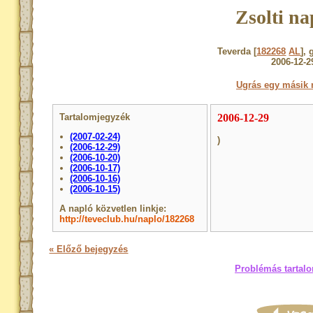
Zsolti na
Teverda [
182268
AL
], 
2006-12-2
Ugrás egy másik 
Tartalomjegyzék
2006-12-29
(2007-02-24)
)
(2006-12-29)
(2006-10-20)
(2006-10-17)
(2006-10-16)
(2006-10-15)
A napló közvetlen linkje:
http://teveclub.hu/naplo/182268
« Előző bejegyzés
Problémás tartalo