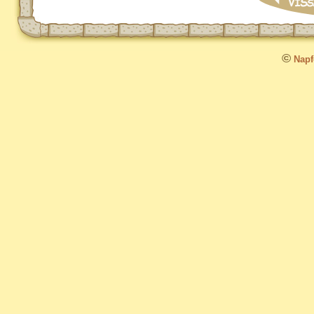
©
Napfo