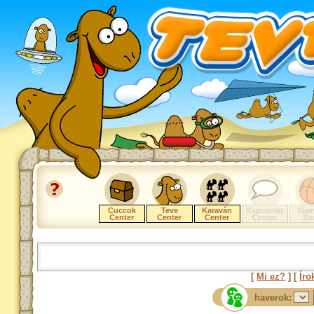
Cuccok
Teve
Karaván
Kapcsolat
Gam
Center
Center
Center
Center
Zo
[
Mi ez?
] [
Íro
haverok: