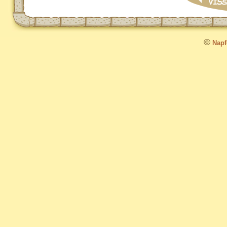
©
Napfo