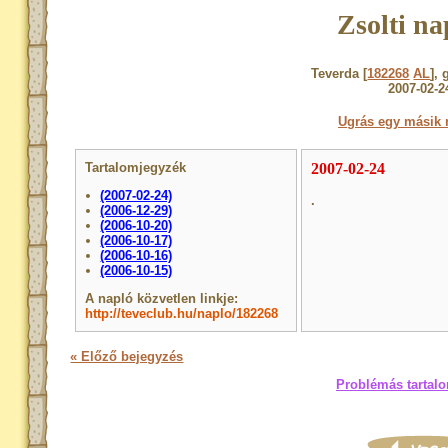
Zsolti na
Teverda [
182268
AL
], 
2007-02-2
Ugrás egy másik 
Tartalomjegyzék
2007-02-24
(2007-02-24)
.
(2006-12-29)
(2006-10-20)
(2006-10-17)
(2006-10-16)
(2006-10-15)
A napló közvetlen linkje:
http://teveclub.hu/naplo/182268
« Előző bejegyzés
Problémás tartalo