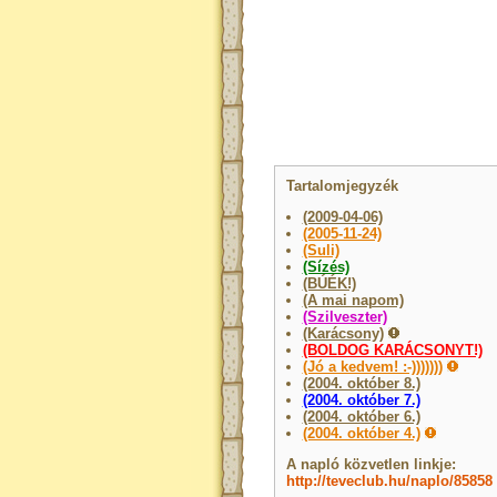
Tartalomjegyzék
(2009-04-06)
(2005-11-24)
(Suli)
(Sízés)
(BÚÉK!)
(A mai napom)
(Szilveszter)
(Karácsony)
(BOLDOG KARÁCSONYT!)
(Jó a kedvem! :-)))))))
(2004. október 8.)
(2004. október 7.)
(2004. október 6.)
(2004. október 4.)
A napló közvetlen linkje:
http://teveclub.hu/naplo/85858