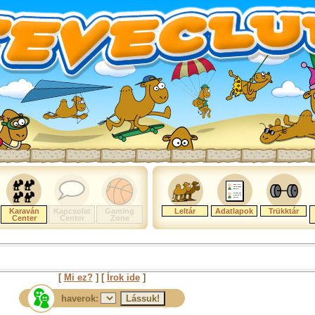
Karaván
Kapcsolat
Gaming
Leltár
Adatlapok
Trükktár
Center
Center
Zone
[
Mi ez?
] [
Írok ide
]
haverok: