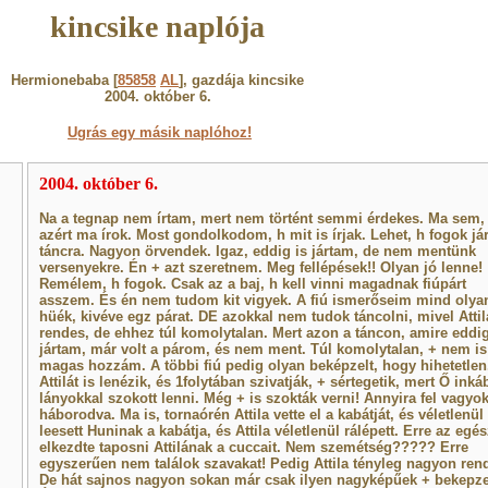
kincsike naplója
Hermionebaba [
85858
AL
], gazdája kincsike
2004. október 6.
Ugrás egy másik naplóhoz!
2004. október 6.
Na a tegnap nem írtam, mert nem történt semmi érdekes. Ma sem,
azért ma írok. Most gondolkodom, h mit is írjak. Lehet, h fogok já
táncra. Nagyon örvendek. Igaz, eddig is jártam, de nem mentünk
versenyekre. Én + azt szeretnem. Meg fellépések!! Olyan jó lenne!
Remélem, h fogok. Csak az a baj, h kell vinni magadnak fiúpárt
asszem. És én nem tudom kit vigyek. A fiú ismerőseim mind olya
hüék, kivéve egz párat. DE azokkal nem tudok táncolni, mivel Attil
rendes, de ehhez túl komolytalan. Mert azon a táncon, amire eddi
jártam, már volt a párom, és nem ment. Túl komolytalan, + nem is
magas hozzám. A többi fiú pedig olyan beképzelt, hogy hihetetlen
Attilát is lenézik, és 1folytában szivatják, + sértegetik, mert Ő inká
lányokkal szokott lenni. Még + is szokták verni! Annyira fel vagyo
háborodva. Ma is, tornaórén Attila vette el a kabátját, és véletlenül
leesett Huninak a kabátja, és Attila véletlenül rálépett. Erre az egés
elkezdte taposni Attilának a cuccait. Nem szemétség????? Erre
egyszerűen nem találok szavakat! Pedig Attila tényleg nagyon ren
De hát sajnos nagyon sokan már csak ilyen nagyképűek + bekepze