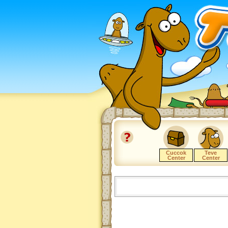
Cuccok
Teve
Center
Center