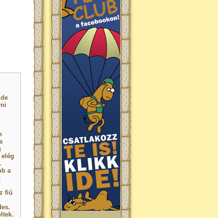
 de
rni
n
a
g
 elég
.
bb a
k
z fiú
des.
ltek.