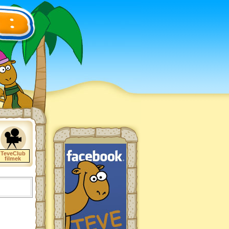
TeveClub
filmek