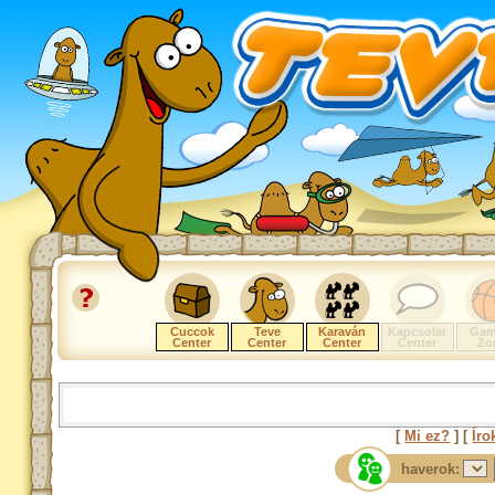
Cuccok
Teve
Karaván
Kapcsolat
Gam
Center
Center
Center
Center
Zo
[
Mi ez?
] [
Íro
haverok: