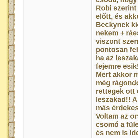
Robi szerint
előtt, és ak
Beckynek kic
nekem + ráes
viszont szen
pontosan fel
ha az lesza
fejemre esik
Mert akkor m
még rágondol
rettegek ott 
leszakad!! Al
más érdekes
Voltam az or
csomó a füle
és nem is id