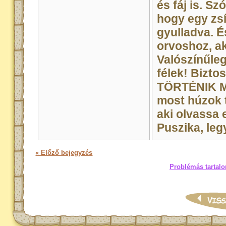
és fáj is. Sz
hogy egy zs
gyulladva. É
orvoshoz, a
Valószínűleg
félek! Bizto
TÖRTÉNIK M
most húzok 
aki olvassa e
Puszika, leg
« Előző bejegyzés
Problémás tartalo