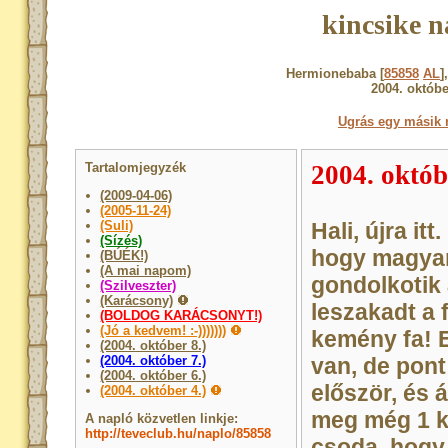
kincsike n
Hermionebaba [
85858
AL
]
2004. októbe
Ugrás egy másik 
Tartalomjegyzék
2004. októb
(2009-04-06)
(2005-11-24)
(Suli)
Hali, újra it
(Sízés)
hogy magyar
(BÚÉK!)
(A mai napom)
gondolkotik 
(Szilveszter)
(Karácsony)
leszakadt a 
(BOLDOG KARÁCSONYT!)
(Jó a kedvem! :-)))))))
kemény fa! E
(2004. október 8.)
(2004. október 7.)
van, de pont
(2004. október 6.)
először, és 
(2004. október 4.)
meg még 1 ki
A napló közvetlen linkje:
http://teveclub.hu/naplo/85858
csoda, hogy