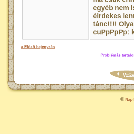
egyéb nem is
élrdekes lenn
tánc!!!! Oly
cuPpPpPp: k
« Előző bejegyzés
Problémás tartalo
©
Napfo