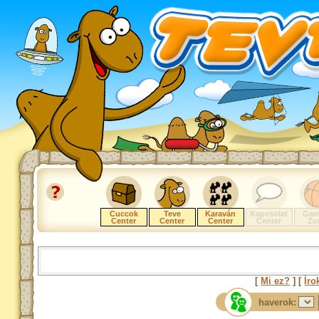
Cuccok
Teve
Karaván
Kapcsolat
Gam
Center
Center
Center
Center
Zo
[
Mi ez?
] [
Íro
haverok: