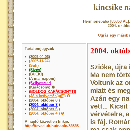
kincsike n
Hermionebaba [
85858
AL
]
2004. októbe
Ugrás egy másik 
Tartalomjegyzék
2004. októb
(2009-04-06)
(2005-11-24)
(Suli)
Szióka, újra i
(Sízés)
Ma nem tört
(BÚÉK!)
(A mai napom)
Voltunk az o
(Szilveszter)
(Karácsony)
miatt és meg
(BOLDOG KARÁCSONYT!)
(Jó a kedvem! :-)))))))
Azán egy na
(2004. október 8.)
(2004. október 7.)
vett... Kicsi
(2004. október 6.)
vérvételre, 
(2004. október 4.)
is fáj. Román
A napló közvetlen linkje:
http://teveclub.hu/naplo/85858
ma csak enny