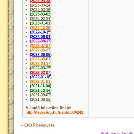
(2025-04-18)
(2025-03-24)
(2025-03-16)
(2025-03-02)
(2025-02-24)
(2023-01-01)
(2022-12-26)
(2022-10-15)
(2022-09-01)
(2022-08-17)
(2022-07-07)
(2022-06-17)
(2022-06-06)
(2022-05-01)
(2022-04-17)
(2022-03-25)
(2022-02-07)
(2022-01-18)
(2022-01-01)
(2021-11-04)
(2021-10-14)
(2021-09-07)
(2021-08-22)
A napló közvetlen linkje:
http://teveclub.hu/naplo/334241
« Előző bejegyzés
Problémás tartalo