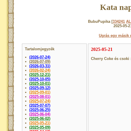
Kata nap
BubuPupika [
334241
A
2025-05-2
Ugrás egy másik 
Tartalomjegyzék
2025-05-21
(2026-07-24)
Cherry Coke és csoki 
(2026-07-09)
(2026-03-31)
(2026-02-24)
(2025-12-21)
(2025-10-05)
(2025-10-01)
(2025-09-12)
(2025-09-01)
(2025-08-01)
(2025-07-24)
(2025-07-07)
(2025-06-25)
(2025-06-04)
(2025-06-02)
(2025-05-21)
(2025-05-09)