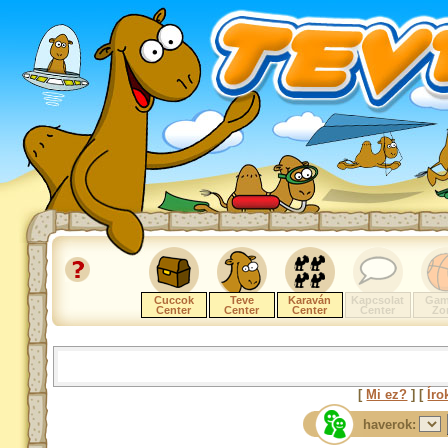
Cuccok
Teve
Karaván
Kapcsolat
Gam
Center
Center
Center
Center
Zo
[
Mi ez?
] [
Íro
haverok: