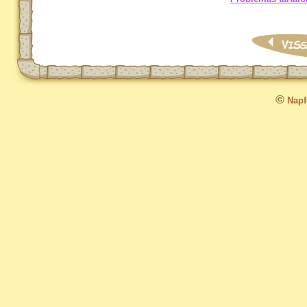
©
Napfo