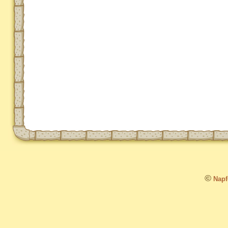
©
Napfo