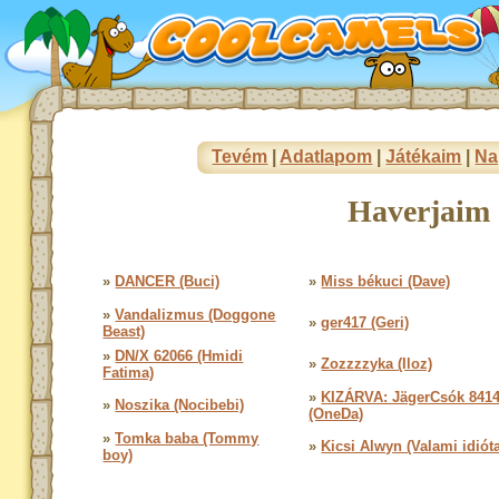
Tevém
|
Adatlapom
|
Játékaim
|
Na
Haverjaim 
»
DANCER (Buci)
»
Miss békuci (Dave)
»
Vandalizmus (Doggone
»
ger417 (Geri)
Beast)
»
DN/X 62066 (Hmidi
»
Zozzzzyka (Iloz)
Fatima)
»
KIZÁRVA: JägerCsók 841
»
Noszika (Nocibebi)
(OneDa)
»
Tomka baba (Tommy
»
Kicsi Alwyn (Valami idiót
boy)