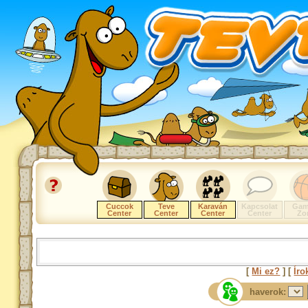
Cuccok
Teve
Karaván
Kapcsolat
Gam
Center
Center
Center
Center
Zo
[
Mi ez?
] [
Íro
haverok: