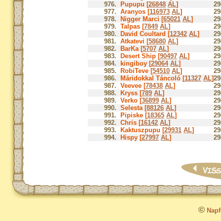
976.
Pupupu [
26848
AL
]
29
977.
Aranyos [
116973
AL
]
29
978.
Nigger Marci [
65021
AL
]
29
979.
Talpas [
7849
AL
]
29
980.
David Coultard [
12342
AL
]
29
981.
Atkatevi [
58680
AL
]
29
982.
BarKa [
5707
AL
]
29
983.
Desert Ship [
90497
AL
]
29
984.
kingiboy [
29064
AL
]
29
985.
RobiTeve [
54510
AL
]
29
986.
Máridokkal Táncoló [
11327
AL
]
29
987.
Veevee [
78438
AL
]
29
988.
Kryss [
789
AL
]
29
989.
Verko [
36899
AL
]
29
990.
Selesta [
88126
AL
]
29
991.
Pipiske [
18365
AL
]
29
992.
Chris [
16142
AL
]
29
993.
Kaktuszpupu [
29931
AL
]
29
994.
Hispy [
27997
AL
]
29
©
Napfo