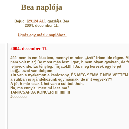
Bea naplója
Bejuci [
29124
AL
], gazdája Bea
2004. december 11.
Ugrás egy másik naplóhoz!
2004. december 11.
Jéé, nem is emlékeztem, mennyi minden ,,izét" írtam ide régen. M
nem volt mit :) De most más lesz. Igaz, h nem olyan gyakran, de fe
feljövök ide. És tényleg, ííírjatok!!!!! Ja, meg keresek egy férjet
is:)))....szal van dolgom.
+itt van a nyakamon a karácsony, ÉS MÉG SEMMIT NEM VETTEM
a suliban is ajándékozunk egymásnak, de mit vegyek???
A jó, h már csak 1 hét van a suliból..huh.
Na, ma ennyit...mert mi lesz ma?
TANKCSAPDA KONCERT!!!!!!!!!!!!!
Jeeeeeee