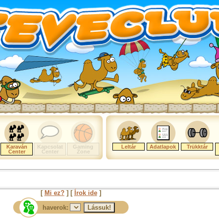
Karaván
Kapcsolat
Gaming
Leltár
Adatlapok
Trükktár
Center
Center
Zone
[
Mi ez?
] [
Írok ide
]
haverok: