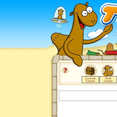
Cuccok
Teve
Center
Center