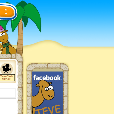
TeveClub
filmek