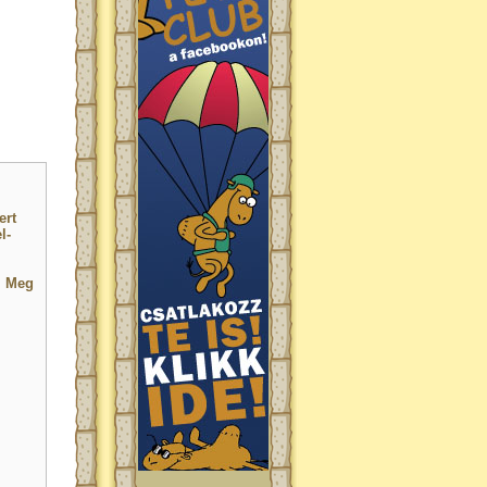
ert
l-
. Meg