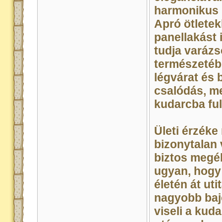
harmonikus 
Apró ötlete
panellakást 
tudja varáz
természetébő
légvárat és 
csalódás, me
kudarcba ful
Ületi érzéke 
bizonytalan 
biztos megél
ugyan, hogy
életén át uti
nagyobb baj
viseli a kud