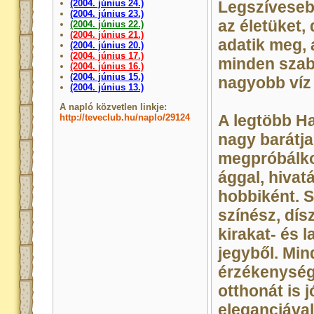
(2004. június 24.)
Legszívesebb
(2004. június 23.)
az életüket,
(2004. június 22.)
(2004. június 21.)
adatik meg, 
(2004. június 20.)
(2004. június 17.)
minden szab
(2004. június 16.)
(2004. június 15.)
nagyobb víz m
(2004. június 13.)
A napló közvetlen linkje:
A legtöbb H
http://teveclub.hu/naplo/29124
nagy barátja
megpróbálko
ággal, hiva
hobbiként. So
színész, dís
kirakat- és 
jegyből. Min
érzékenység
otthonát is j
eleganciával