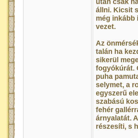
után csak n
állni. Kicsit
még inkább i
vezet.
Az önmérsék
talán ha kez
sikerül meg
fogyókúrát.
puha pamuta
selymet, a r
egyszerű ele
szabású kosz
fehér gallér
árnyalatát. 
részesíti, s 