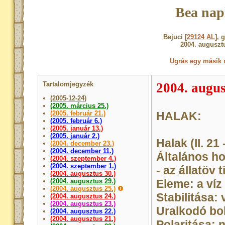
Bea nap
Bejuci [
29124
AL
], 
2004. auguszt
Ugrás egy másik 
Tartalomjegyzék
2004. augus
(2005-12-24)
(2005. március 25.)
(2005. február 21.)
HALAK:
(2005. február 6.)
(2005. január 13.)
(2005. január 2.)
Halak (II. 21 -
(2004. december 23.)
(2004. december 11.)
Általános h
(2004. szeptember 4.)
(2004. szeptember 1.)
- az állatöv 
(2004. augusztus 30.)
(2004. augusztus 29.)
Eleme: a víz
(2004. augusztus 25.)
Stabilitása: 
(2004. augusztus 24.)
(2004. augusztus 23.)
Uralkodó bol
(2004. augusztus 22.)
(2004. augusztus 21.)
Polaritása: 