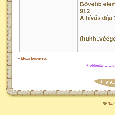
Bővebb elem
912
A hívás díja
(huhh..véége
« Előző bejegyzés
Problémás tartalo
©
Napfo