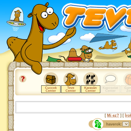
Cuccok
Teve
Karaván
Kapcsolat
Gam
Center
Center
Center
Center
Zo
[
Mi ez?
] [
Íro
haverok: