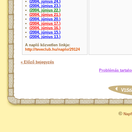
(2004. június 24.)
(2004. június 23.)
(2004. június 22.)
(2004. június 21.)
(2004. június 20.)
(2004. június 17.)
(2004. június 16.)
(2004. június 15.)
(2004. június 13.)
A napló közvetlen linkje:
http://teveclub.hu/naplo/29124
« Előző bejegyzés
Problémás tartalo
©
Napfo