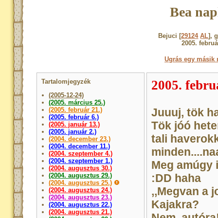
Bea nap
Bejuci [
29124
AL
], 
2005. februá
Ugrás egy másik 
Tartalomjegyzék
2005. febru
(2005-12-24)
(2005. március 25.)
(2005. február 21.)
Juuuj, tök 
(2005. február 6.)
Tök jóó hete
(2005. január 13.)
(2005. január 2.)
tali haverok
(2004. december 23.)
(2004. december 11.)
minden....na
(2004. szeptember 4.)
(2004. szeptember 1.)
Meg amúgy is
(2004. augusztus 30.)
(2004. augusztus 29.)
:DD haha
(2004. augusztus 25.)
,,Megvan a j
(2004. augusztus 24.)
(2004. augusztus 23.)
Kajakra?
(2004. augusztus 22.)
(2004. augusztus 21.)
Nem, autóra!