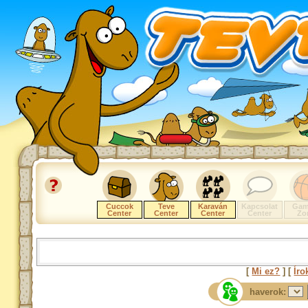
Cuccok
Teve
Karaván
Kapcsolat
Gam
Center
Center
Center
Center
Zo
[
Mi ez?
] [
Íro
haverok: