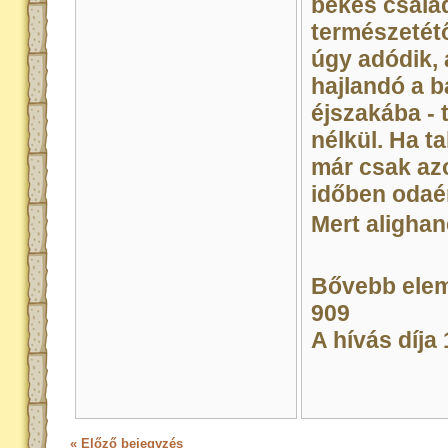
békés családi
természetétő
úgy adódik, a
hajlandó a b
éjszakába -
nélkül. Ha ta
már csak az
időben odaé
Mert alighan
Bővebb elem
909
A hívás díja
« Előző bejegyzés