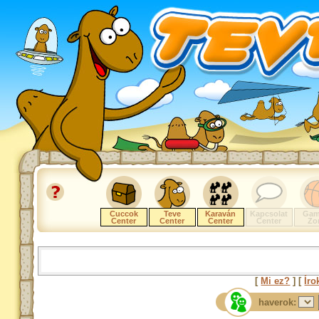
Cuccok
Teve
Karaván
Kapcsolat
Gam
Center
Center
Center
Center
Zo
[
Mi ez?
] [
Íro
haverok: