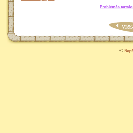
Problémás tartalo
©
Napfo