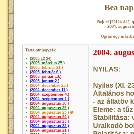
Bea nap
Bejuci [
29124
AL
], 
2004. auguszt
Ugrás egy másik 
Tartalomjegyzék
2004. augus
(2005-12-24)
(2005. március 25.)
(2005. február 21.)
NYILAS:
(2005. február 6.)
(2005. január 13.)
(2005. január 2.)
Nyilas (XI. 23
(2004. december 23.)
(2004. december 11.)
Általános h
(2004. szeptember 4.)
(2004. szeptember 1.)
- az állatöv 
(2004. augusztus 30.)
(2004. augusztus 29.)
Eleme: a tűz
(2004. augusztus 25.)
Stabilitása: 
(2004. augusztus 24.)
(2004. augusztus 23.)
Uralkodó bol
(2004. augusztus 22.)
(2004. augusztus 21.)
Polaritása: p