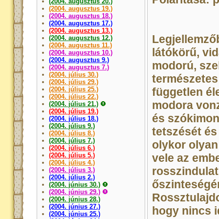
(2004. augusztus 20.)
(2004. augusztus 19.)
(2004. augusztus 18.)
(2004. augusztus 17.)
(2004. augusztus 13.)
Legjellemzőb
(2004. augusztus 12.)
(2004. augusztus 11.)
látókörű, vi
(2004. augusztus 10.)
(2004. augusztus 9.)
modorú, szel
(2004. augusztus 7.)
(2004. július 30.)
természetes 
(2004. július 29.)
(2004. július 25.)
független él
(2004. július 22.)
modora vonz
(2004. július 21.)
(2004. július 19.)
és szókimond
(2004. július 18.)
(2004. július 9.)
tetszését és
(2004. július 8.)
(2004. július 7.)
olykor olya
(2004. július 6.)
(2004. július 5.)
vele az emb
(2004. július 4.)
rosszindulat
(2004. július 3.)
(2004. július 2.)
őszinteségér
(2004. június 30.)
(2004. június 29.)
Rossztulajdo
(2004. június 28.)
(2004. június 27.)
hogy nincs 
(2004. június 25.)