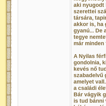
aki nyugodt
szerettei s
társára, tap
akkor is, ha
gyanú... De 
tegye nemte
már minden 
A Nyilas fér
gondolnia, ki
kevés nő tu
szabadelvű
amelyet vall.
a családi éle
Bár vágyik 
is tud bánni 