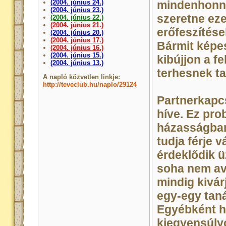
(2004. június 24.)
mindenhonna
(2004. június 23.)
szeretne eze
(2004. június 22.)
(2004. június 21.)
erőfeszítése
(2004. június 20.)
(2004. június 17.)
Bármit képe
(2004. június 16.)
(2004. június 15.)
kibújjon a f
(2004. június 13.)
terhesnek ta
A napló közvetlen linkje:
http://teveclub.hu/naplo/29124
Partnerkapc
híve. Ez pro
házasságban
tudja férje v
érdeklődik ü
soha nem ava
mindig kivárj
egy-egy tanác
Egyébként h
kiegyensúlyo