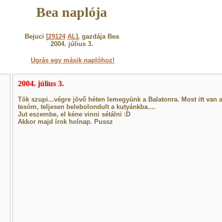
Bea naplója
Bejuci [
29124
AL
], gazdája Bea
2004. július 3.
Ugrás egy másik naplóhoz!
2004. július 3.
Tök szupi...végre jövő héten lemegyünk a Balatonra. Most itt van 
tesóm, teljesen belebolondult a kutyánkba....
Jut eszembe, el kéne vinni sétálni :D
Akkor majd írok holnap. Pussz