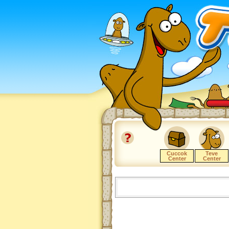
Cuccok
Teve
Center
Center