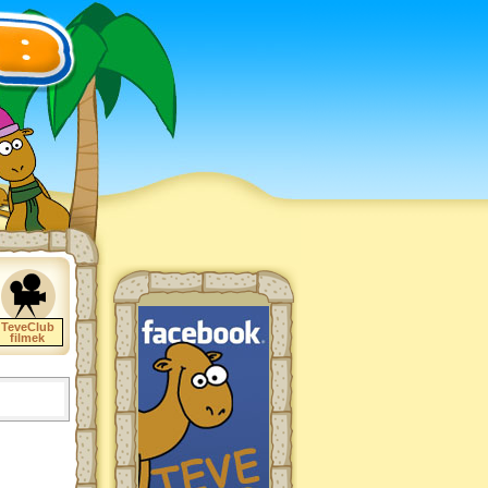
TeveClub
filmek