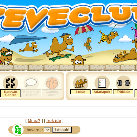
Karaván
Kapcsolat
Gaming
Leltár
Adatlapok
Trükktár
Center
Center
Zone
[
Mi ez?
] [
Írok ide
]
haverok: