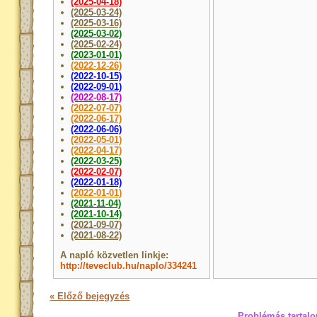
(2025-04-18)
(2025-03-24)
(2025-03-16)
(2025-03-02)
(2025-02-24)
(2023-01-01)
(2022-12-26)
(2022-10-15)
(2022-09-01)
(2022-08-17)
(2022-07-07)
(2022-06-17)
(2022-06-06)
(2022-05-01)
(2022-04-17)
(2022-03-25)
(2022-02-07)
(2022-01-18)
(2022-01-01)
(2021-11-04)
(2021-10-14)
(2021-09-07)
(2021-08-22)
A napló közvetlen linkje:
http://teveclub.hu/naplo/334241
« Előző bejegyzés
Problémás tartalo