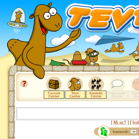
Cuccok
Teve
Karaván
Kapcsolat
Gam
Center
Center
Center
Center
Zo
[
Mi ez?
] [
Íro
haverok: