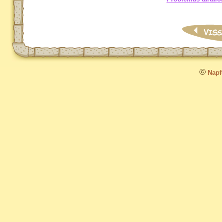
©
Napfo