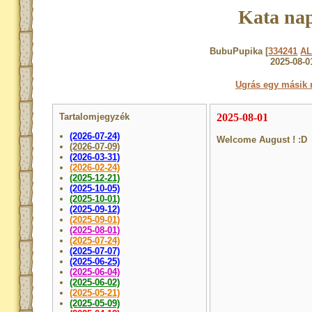
Kata nap
BubuPupika [
334241
A
2025-08-0
Ugrás egy másik 
Tartalomjegyzék
2025-08-01
(2026-07-24)
Welcome August ! :D
(2026-07-09)
(2026-03-31)
(2026-02-24)
(2025-12-21)
(2025-10-05)
(2025-10-01)
(2025-09-12)
(2025-09-01)
(2025-08-01)
(2025-07-24)
(2025-07-07)
(2025-06-25)
(2025-06-04)
(2025-06-02)
(2025-05-21)
(2025-05-09)