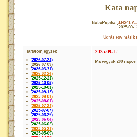
Kata nap
BubuPupika [
334241
A
2025-09-1
Ugrás egy másik 
Tartalomjegyzék
2025-09-12
(2026-07-24)
Ma vagyok 200 napos :
(2026-07-09)
(2026-03-31)
(2026-02-24)
(2025-12-21)
(2025-10-05)
(2025-10-01)
(2025-09-12)
(2025-09-01)
(2025-08-01)
(2025-07-24)
(2025-07-07)
(2025-06-25)
(2025-06-04)
(2025-06-02)
(2025-05-21)
(2025-05-09)