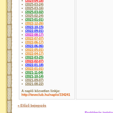
(2025-04-18)
(2025-03-24)
(2025-03-16)
(2025-03-02)
(2025-02-24)
(2023-01-01)
(2022-12-26)
(2022-10-15)
(2022-09-01)
(2022-08-17)
(2022-07-07)
(2022-06-17)
(2022-06-06)
(2022-05-01)
(2022-04-17)
(2022-03-25)
(2022-02-07)
(2022-01-18)
(2022-01-01)
(2021-11-04)
(2021-10-14)
(2021-09-07)
(2021-08-22)
A napló közvetlen linkje:
http://teveclub.hu/naplo/334241
« Előző bejegyzés
Problémás tartalo