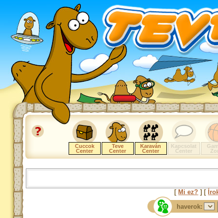
Cuccok
Teve
Karaván
Kapcsolat
Gam
Center
Center
Center
Center
Zo
[
Mi ez?
] [
Íro
haverok: