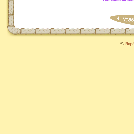
©
Napfo