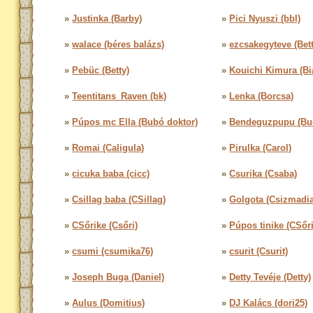
»
Justinka (Barby)
»
Pici Nyuszi (bbl)
»
walace (béres balázs)
»
ezcsakegyteve (Bett
»
Pebüc (Betty)
»
Kouichi Kimura (Bi
»
Teentitans_Raven (bk)
»
Lenka (Borcsa)
»
Púpos mc Ella (Bubó doktor)
»
Bendeguzpupu (Bu
»
Romai (Caligula)
»
Pirulka (Carol)
»
cicuka baba (cicc)
»
Csurika (Csaba)
»
Csillag baba (CSillag)
»
Golgota (Csizmadi
»
CSőrike (Csőri)
»
Púpos tinike (CSőri
»
csumi (csumika76)
»
csurit (Csurit)
»
Joseph Buga (Daniel)
»
Detty Tevéje (Detty)
»
Aulus (Domitius)
»
DJ Kalács (dori25)