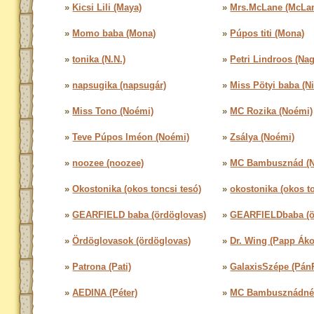
»
Kicsi Lili (Maya)
»
Mrs.McLane (McLa
»
Momo baba (Mona)
»
Púpos titi (Mona)
»
tonika (N.N.)
»
Petri Lindroos (Na
»
napsugika (napsugár)
»
Miss Pötyi baba (Ni
»
Miss Tono (Noémi)
»
MC Rozika (Noémi)
»
Teve Púpos Iméon (Noémi)
»
Zsálya (Noémi)
»
noozee (noozee)
»
MC Bambusznád (N
»
Okostonika (okos toncsi tesó)
»
okostonika (okos to
»
GEARFIELD baba (ördöglovas)
»
GEARFIELDbaba (ö
»
Ördöglovasok (ördöglovas)
»
Dr. Wing (Papp Áko
»
Patrona (Pati)
»
GalaxisSzépe (PánP
»
AEDINA (Péter)
»
MC Bambusznádné (