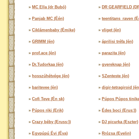
»
MC Ella (dr Bubó)
»
DR GEARFIELD (D
»
Panjab MC (Één)
»
teentitans_raven (É
»
Ciklámenbaby (Émike)
»
vliget (én)
»
GRIMM (én)
»
áprilisi tréfa (én)
»
prof.ace (én)
»
parazita (én)
»
Dr.Tudorkaa (én)
»
gyereknap (én)
»
hosszúhétvége (én)
»
SZenteste (én)
»
baritevee (én)
»
digir-tetragiroid (én
»
Cofi Teve (Én sk)
»
Púpos Púpos tinike
»
Púpos riki (Erik)
»
Édes boci (Erus:))
»
Crazy béby (Eruss:))
»
DJ picurka (Eszter)
»
Egypúpú Évi (Éva)
»
Rrózsa (Evelin)