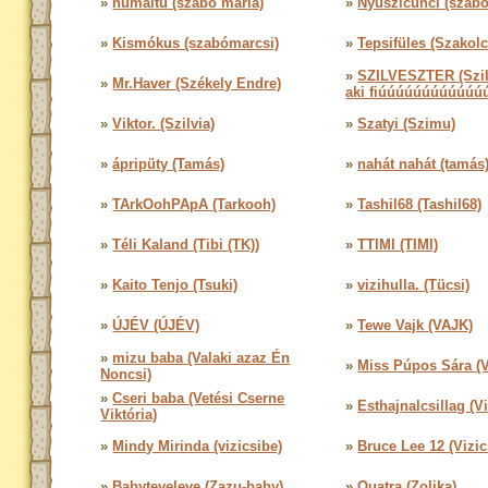
»
numaitu (szabó mária)
»
Nyuszicunci (szabó
»
Kismókus (szabómarcsi)
»
Tepsifüles (Szakolc
»
SZILVESZTER (Szil
»
Mr.Haver (Székely Endre)
aki fiúúúúúúúúúúúú
»
Viktor. (Szilvia)
»
Szatyi (Szimu)
»
ápripüty (Tamás)
»
nahát nahát (tamás
»
TArkOohPApA (Tarkooh)
»
Tashil68 (Tashil68)
»
Téli Kaland (Tibi (TK))
»
TTIMI (TIMI)
»
Kaito Tenjo (Tsuki)
»
vizihulla. (Tücsi)
»
ÚJÉV (ÚJÉV)
»
Tewe Vajk (VAJK)
»
mizu baba (Valaki azaz Én
»
Miss Púpos Sára (V
Noncsi)
»
Cseri baba (Vetési Cserne
»
Esthajnalcsillag (Vi
Viktória)
»
Mindy Mirinda (vizicsibe)
»
Bruce Lee 12 (Vizic
»
Babyteveleve (Zazu-baby)
»
Quatra (Zolika)