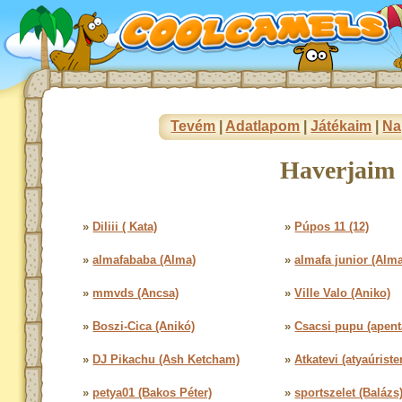
Tevém
|
Adatlapom
|
Játékaim
|
Na
Haverjaim 
»
Diliii ( Kata)
»
Púpos 11 (12)
»
almafababa (Alma)
»
almafa junior (Alma
»
mmvds (Ancsa)
»
Ville Valo (Aniko)
»
Boszi-Cica (Anikó)
»
Csacsi pupu (apent
»
DJ Pikachu (Ash Ketcham)
»
Atkatevi (atyaúriste
»
petya01 (Bakos Péter)
»
sportszelet (Balázs