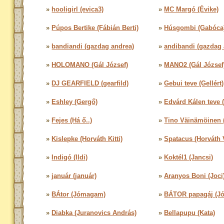
»
hooligirl (evica3)
»
MC Margó (Évike)
»
Púpos Bertike (Fábián Berti)
»
Húsgombi (Gabóca
»
bandiandi (gazdag andrea)
»
andibandi (gazdag 
»
HOLOMANO (Gál József)
»
MANO2 (Gál József
»
DJ GEARFIELD (gearfild)
»
Gebui teve (Gellért)
»
Eshley (Gergő)
»
Edvárd Kálen teve (
»
Fejes (Há ő..)
»
Tino Väinämöinen (
»
Kislepke (Horváth Kitti)
»
Spatacus (Horváth 
»
Indigó (Ildi)
»
Koktél1 (Jancsi)
»
január (január)
»
Aranyos Boni (Joci
»
BÁtor (Jómagam)
»
BÁTOR papagáj (J
»
Diabka (Juranovics András)
»
Bellapupu (Kata)