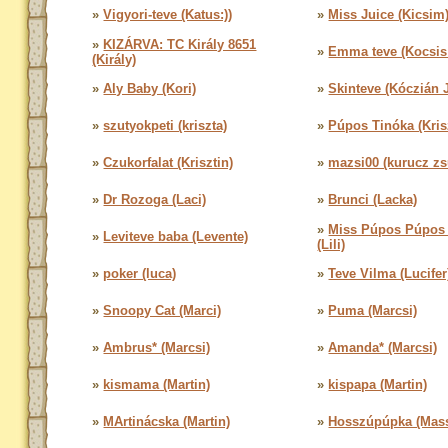
»
Vigyori-teve (Katus:))
»
Miss Juice (Kicsim
»
KIZÁRVA: TC Király 8651
»
Emma teve (Kocsis
(Király)
»
Aly Baby (Kori)
»
Skinteve (Kóczián J
»
szutyokpeti (kriszta)
»
Púpos Tinóka (Krisz
»
Czukorfalat (Krisztin)
»
mazsi00 (kurucz zs
»
Dr Rozoga (Laci)
»
Brunci (Lacka)
»
Miss Púpos Púpos P
»
Leviteve baba (Levente)
(Lili)
»
poker (luca)
»
Teve Vilma (Lucifer
»
Snoopy Cat (Marci)
»
Puma (Marcsi)
»
Ambrus* (Marcsi)
»
Amanda* (Marcsi)
»
kismama (Martin)
»
kispapa (Martin)
»
MArtinácska (Martin)
»
Hosszúpúpka (Mass