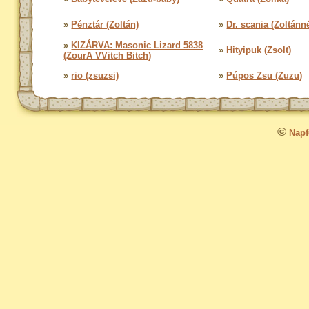
»
Pénztár (Zoltán)
»
Dr. scania (Zoltánn
»
KIZÁRVA: Masonic Lizard 5838
»
Hityipuk (Zsolt)
(ZourA VVitch Bitch)
»
rio (zsuzsi)
»
Púpos Zsu (Zuzu)
©
Napfo