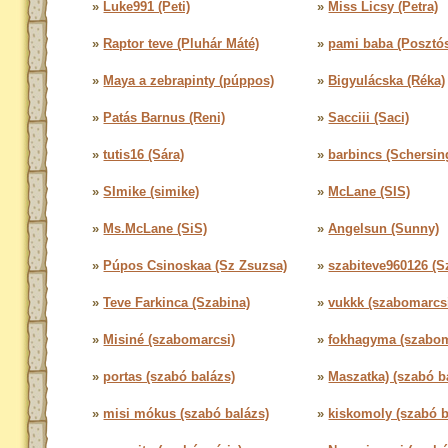
»
Luke991 (Peti)
»
Miss Licsy (Petra)
»
Raptor teve (Pluhár Máté)
»
pami baba (Posztó
»
Maya a zebrapinty (púppos)
»
Bigyulácska (Réka)
»
Patás Barnus (Reni)
»
Sacciii (Saci)
»
tutis16 (Sára)
»
barbincs (Schersin
»
SImike (simike)
»
McLane (SIS)
»
Ms.McLane (SiS)
»
Angelsun (Sunny)
»
Púpos Csinoskaa (Sz Zsuzsa)
»
szabiteve960126 (S
»
Teve Farkinca (Szabina)
»
vukkk (szabomarcs
»
Misiné (szabomarcsi)
»
fokhagyma (szabom
»
portas (szabó balázs)
»
Maszatka) (szabó b
»
misi mókus (szabó balázs)
»
kiskomoly (szabó 