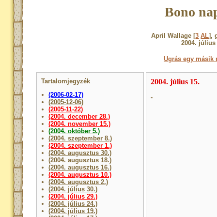
Bono nap
April Wallage [
3
AL
],
2004. július
Ugrás egy másik 
Tartalomjegyzék
2004. július 15.
(2006-02-17)
-
(2005-12-06)
(2005-11-22)
(2004. december 28.)
(2004. november 15.)
(2004. október 5.)
(2004. szeptember 8.)
(2004. szeptember 1.)
(2004. augusztus 30.)
(2004. augusztus 18.)
(2004. augusztus 16.)
(2004. augusztus 10.)
(2004. augusztus 2.)
(2004. július 30.)
(2004. július 29.)
(2004. július 24.)
(2004. július 19.)