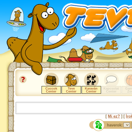
Cuccok
Teve
Karaván
Kapcsolat
Gam
Center
Center
Center
Center
Zo
[
Mi ez?
] [
Íro
haverok: