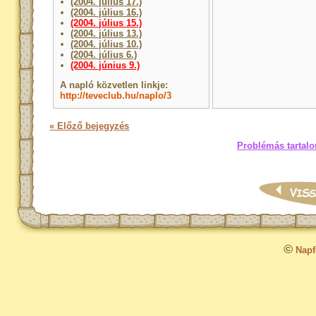
(2004. július 17.)
(2004. július 16.)
(2004. július 15.)
(2004. július 13.)
(2004. július 10.)
(2004. július 6.)
(2004. június 9.)
A napló közvetlen linkje:
http://teveclub.hu/naplo/3
« Előző bejegyzés
Problémás tartalo
©
Napfo