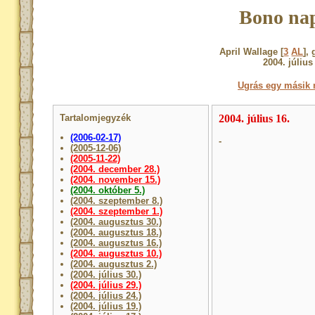
Bono nap
April Wallage [
3
AL
],
2004. július
Ugrás egy másik 
Tartalomjegyzék
2004. július 16.
(2006-02-17)
-
(2005-12-06)
(2005-11-22)
(2004. december 28.)
(2004. november 15.)
(2004. október 5.)
(2004. szeptember 8.)
(2004. szeptember 1.)
(2004. augusztus 30.)
(2004. augusztus 18.)
(2004. augusztus 16.)
(2004. augusztus 10.)
(2004. augusztus 2.)
(2004. július 30.)
(2004. július 29.)
(2004. július 24.)
(2004. július 19.)