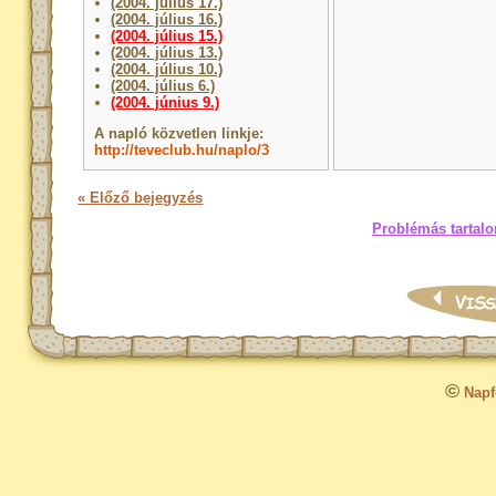
(2004. július 17.)
(2004. július 16.)
(2004. július 15.)
(2004. július 13.)
(2004. július 10.)
(2004. július 6.)
(2004. június 9.)
A napló közvetlen linkje:
http://teveclub.hu/naplo/3
« Előző bejegyzés
Problémás tartalo
©
Napfo