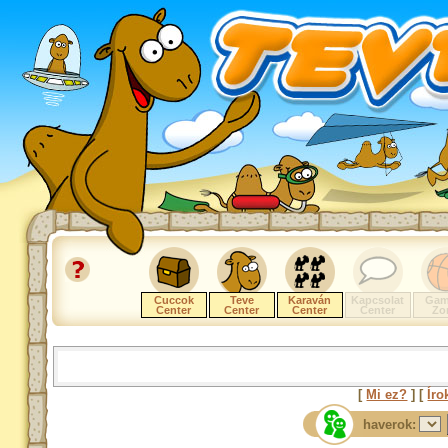
Cuccok
Teve
Karaván
Kapcsolat
Gam
Center
Center
Center
Center
Zo
[
Mi ez?
] [
Íro
haverok: